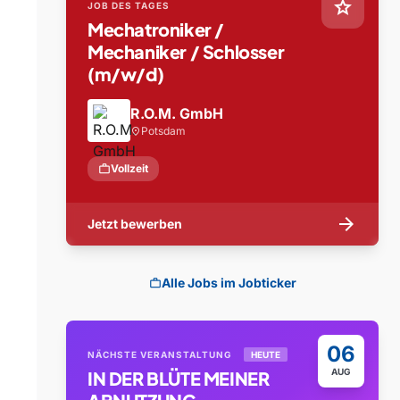
star
JOB DES TAGES
Mechatroniker /
Mechaniker / Schlosser
(m/w/d)
R.O.M. GmbH
Potsdam
location_on
work
Vollzeit
arrow_forward
Jetzt bewerben
Alle Jobs im Jobticker
work
06
NÄCHSTE VERANSTALTUNG
HEUTE
AUG
IN DER BLÜTE MEINER