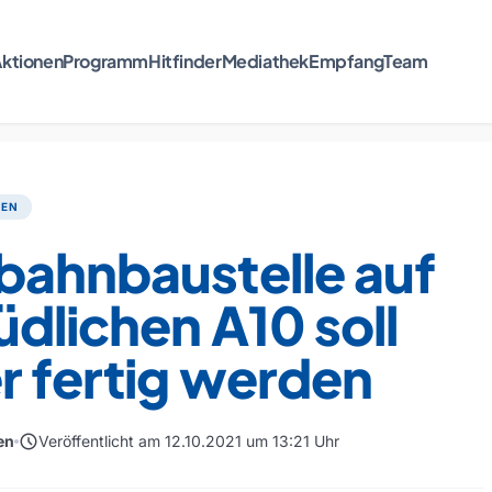
ktionen
Programm
Hitfinder
Mediathek
Empfang
Team
TEN
bahnbaustelle auf
üdlichen A10 soll
r fertig werden
schedule
en
Veröffentlicht am 12.10.2021 um 13:21 Uhr