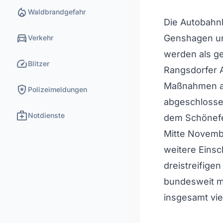
local_fire_department
Waldbrandgefahr
Die Autobahnb
directions_car
Genshagen und
Verkehr
werden als ge
speed
Blitzer
Rangsdorfer 
Maßnahmen au
local_police
Polizeimeldungen
abgeschlosse
medical_services
Notdienste
dem Schönefel
Mitte Novemb
weitere Einsc
dreistreifige
bundesweit m
insgesamt vie