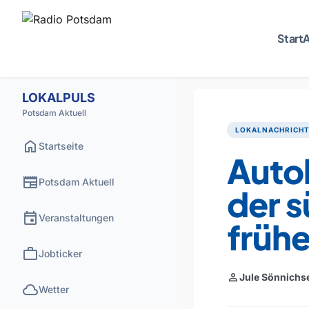
Start
A
LOKALPULS
Potsdam Aktuell
LOKALNACHRICH
home
Startseite
Auto
newspaper
Potsdam Aktuell
der s
event
Veranstaltungen
frühe
work
Jobticker
person
Jule Sönnichs
cloud
Wetter