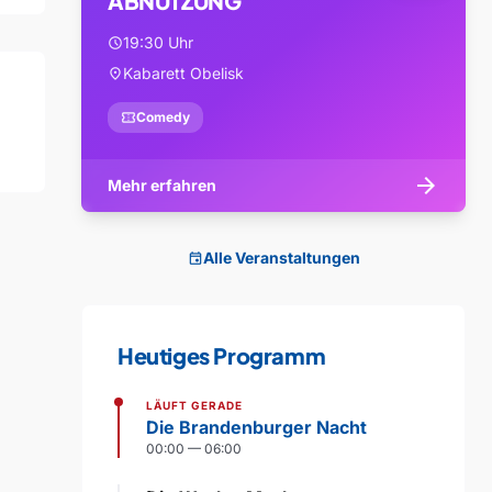
ABNUTZUNG
19:30 Uhr
schedule
Kabarett Obelisk
location_on
confirmation_number
Comedy
arrow_forward
Mehr erfahren
Alle Veranstaltungen
event
Heutiges Programm
LÄUFT GERADE
Die Brandenburger Nacht
00:00 — 06:00