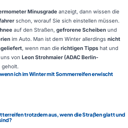
ermometer Minusgrade
anzeigt, dann wissen die
fahrer
schon, worauf Sie sich einstellen müssen.
chnee
auf den Straßen,
gefrorene Scheiben
und
erien
im Auto. Man ist dem Winter allerdings
nicht
geliefert
, wenn man die
richtigen Tipps
hat und
r uns von
Leon Strohmaier (ADAC Berlin-
)
geholt.
 wenn ich im Winter mit Sommerreifen erwischt
tterreifen trotzdem aus, wenn die Straßen glatt und
sind?