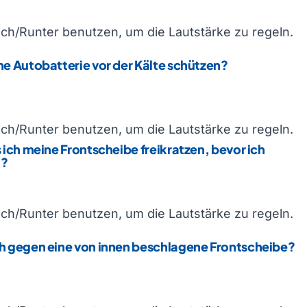
och/Runter benutzen, um die Lautstärke zu regeln.
e Autobatterie vor der Kälte schützen?
och/Runter benutzen, um die Lautstärke zu regeln.
 ich meine Frontscheibe freikratzen, bevor ich
f?
och/Runter benutzen, um die Lautstärke zu regeln.
h gegen eine von innen beschlagene Frontscheibe?