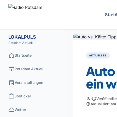
Start
A
LOKALPULS
Potsdam Aktuell
home
Startseite
AKTUELLES
Auto 
newspaper
Potsdam Aktuell
ein w
event
Veranstaltungen
work
Jobticker
person
schedule
Veröffentli
update
Aktualisiert a
cloud
Wetter