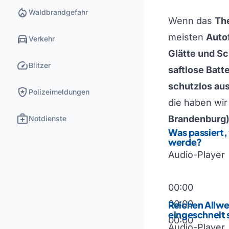
local_fire_department
Waldbrandgefahr
Wenn das
Th
directions_car
meisten
Auto
Verkehr
Glätte und S
speed
Blitzer
saftlose Batt
schutzlos aus
local_police
Polizeimeldungen
die haben wi
medical_services
Brandenburg
Notdienste
Was passiert,
werde?
Audio-Player
00:00
00:00
Reichen Allwe
eingeschneit 
00:00
Audio-Player