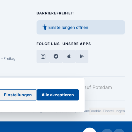
BARRIEREFREIHEIT
accessibility_new
Einstellungen öffnen
FOLGE UNS
UNSERE APPS
– Freitag
Einstellungen
Alle akzeptieren
Barrierefreiheitserklärung
AGB
Datenschutz
Impressum
Cookie-Einstellungen