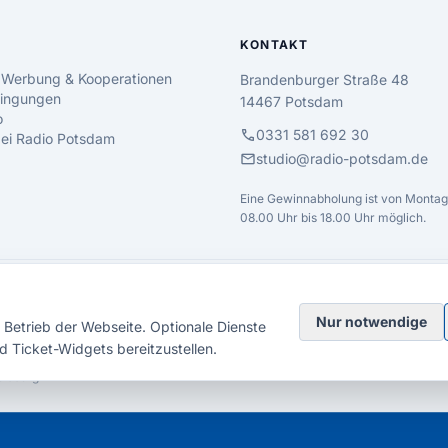
KONTAKT
 Werbung & Kooperationen
Brandenburger Straße 48
ingungen
14467 Potsdam
o
call
0331 581 692 30
 bei Radio Potsdam
mail
studio@radio-potsdam.de
Eine Gewinnabholung ist von Montag 
08.00 Uhr bis 18.00 Uhr möglich.
Nur notwendige
Betrieb der Webseite. Optionale Dienste
d Ticket-Widgets bereitzustellen.
elsberg