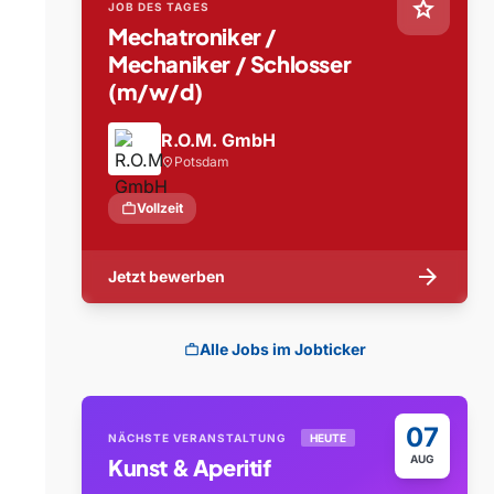
star
JOB DES TAGES
Mechatroniker /
Mechaniker / Schlosser
(m/w/d)
R.O.M. GmbH
Potsdam
location_on
work
Vollzeit
arrow_forward
Jetzt bewerben
Alle Jobs im Jobticker
work
07
NÄCHSTE VERANSTALTUNG
HEUTE
AUG
Kunst & Aperitif