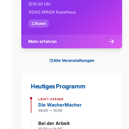
16:00 Uhr
schedule
DAS MINSK Kunsthaus
location_on
confirmation_number
Kunst
arrow_forward
Mehr erfahren
Alle Veranstaltungen
event
Heutiges Programm
LÄUFT GERADE
Die WacherMacher
06:00 — 10:00
Bei der Arbeit
10:00 — 14:00