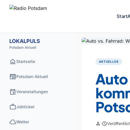
Start
A
LOKALPULS
Potsdam Aktuell
home
Startseite
AKTUELLES
Auto 
newspaper
Potsdam Aktuell
komm
event
Veranstaltungen
Pots
work
Jobticker
cloud
Wetter
person
schedule
Veröffentli