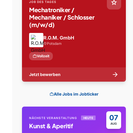
star
JOB DES TAGES
Mechatroniker /
Mechaniker / Schlosser
(m/w/d)
R.O.M. GmbH
Potsdam
location_on
work
Vollzeit
arrow_forward
Jetzt bewerben
Alle Jobs im Jobticker
work
07
NÄCHSTE VERANSTALTUNG
HEUTE
AUG
Kunst & Aperitif