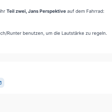
 ihr
Teil zwei, Jans Perspektive
auf dem Fahrrad:
och/Runter benutzen, um die Lautstärke zu regeln.
och/Runter benutzen, um die Lautstärke zu regeln.
il