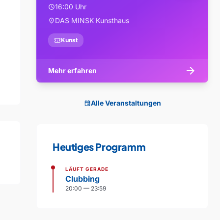
16:00 Uhr
schedule
DAS MINSK Kunsthaus
location_on
confirmation_number
Kunst
arrow_forward
Mehr erfahren
Alle Veranstaltungen
event
Heutiges Programm
LÄUFT GERADE
Clubbing
20:00 — 23:59