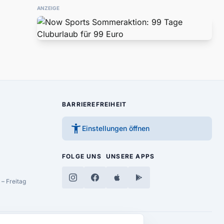
ANZEIGE
BARRIEREFREIHEIT
accessibility_new
Einstellungen öffnen
FOLGE UNS
UNSERE APPS
– Freitag