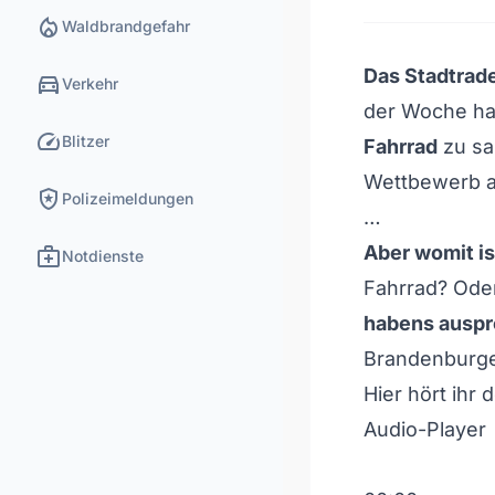
local_fire_department
Waldbrandgefahr
Das Stadtrade
directions_car
Verkehr
der Woche ha
speed
Blitzer
Fahrrad
zu sa
Wettbewerb a
local_police
Polizeimeldungen
…
medical_services
Aber womit is
Notdienste
Fahrrad? Ode
habens auspr
Brandenburge
Hier hört ihr
Audio-Player