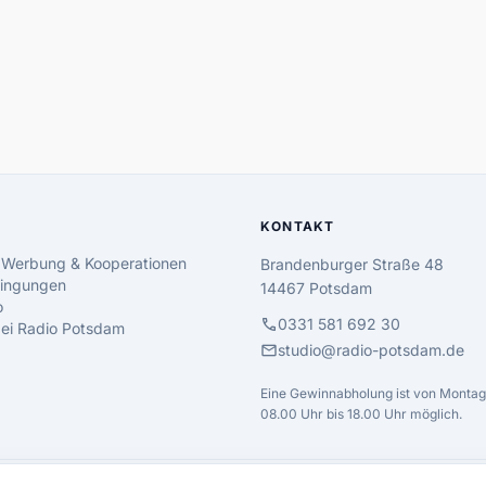
KONTAKT
 Werbung & Kooperationen
Brandenburger Straße 48
ingungen
14467 Potsdam
o
call
0331 581 692 30
 bei Radio Potsdam
mail
studio@radio-potsdam.de
Eine Gewinnabholung ist von Montag 
08.00 Uhr bis 18.00 Uhr möglich.