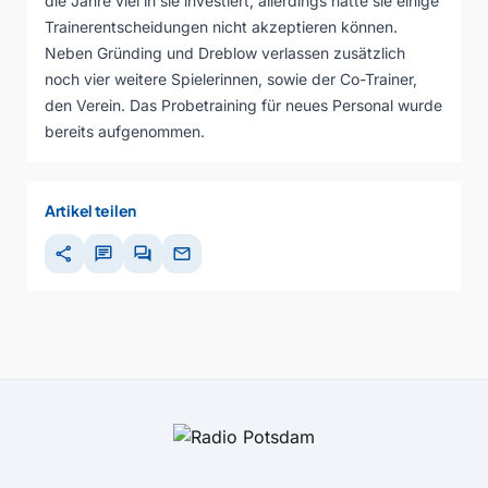
die Jahre viel in sie investiert, allerdings hätte sie einige
Trainerentscheidungen nicht akzeptieren können.
Neben Gründing und Dreblow verlassen zusätzlich
noch vier weitere Spielerinnen, sowie der Co-Trainer,
den Verein. Das Probetraining für neues Personal wurde
bereits aufgenommen.
Artikel teilen
share
chat
forum
mail