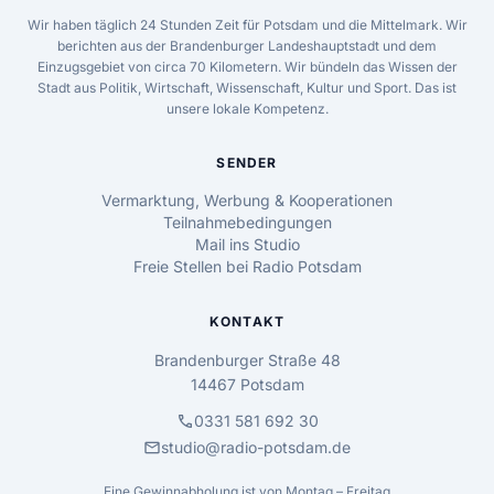
Wir haben täglich 24 Stunden Zeit für Potsdam und die Mittelmark. Wir
berichten aus der Brandenburger Landeshauptstadt und dem
Einzugsgebiet von circa 70 Kilometern. Wir bündeln das Wissen der
Stadt aus Politik, Wirtschaft, Wissenschaft, Kultur und Sport. Das ist
unsere lokale Kompetenz.
SENDER
Vermarktung, Werbung & Kooperationen
Teilnahmebedingungen
Mail ins Studio
Freie Stellen bei Radio Potsdam
KONTAKT
Brandenburger Straße 48
14467 Potsdam
call
0331 581 692 30
mail
studio@radio-potsdam.de
Eine Gewinnabholung ist von Montag – Freitag