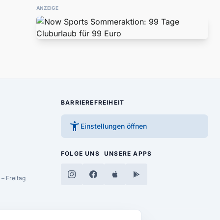
ANZEIGE
BARRIEREFREIHEIT
accessibility_new
Einstellungen öffnen
FOLGE UNS
UNSERE APPS
– Freitag