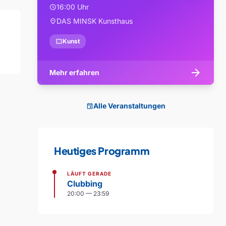
16:00 Uhr
schedule
DAS MINSK Kunsthaus
location_on
confirmation_number
Kunst
arrow_forward
Mehr erfahren
Alle Veranstaltungen
event
Heutiges Programm
LÄUFT GERADE
Clubbing
20:00 — 23:59