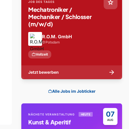
star
JOB DES TAGES
Mechatroniker /
Mechaniker / Schlosser
(m/w/d)
R.O.M. GmbH
Potsdam
location_on
work
Vollzeit
arrow_forward
Jetzt bewerben
Alle Jobs im Jobticker
work
07
NÄCHSTE VERANSTALTUNG
HEUTE
AUG
Kunst & Aperitif