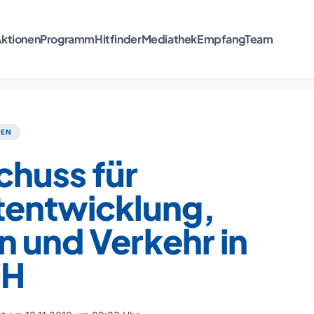
ktionen
Programm
Hitfinder
Mediathek
Empfang
Team
TEN
chuss für
tentwicklung,
 und Verkehr in
/H