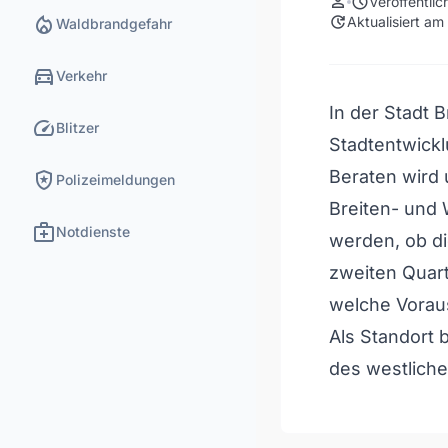
person
schedule
Veröffentli
local_fire_department
update
Aktualisiert a
Waldbrandgefahr
directions_car
Verkehr
In der Stadt 
speed
Blitzer
Stadtentwickl
local_police
Beraten wird 
Polizeimeldungen
Breiten- und 
medical_services
Notdienste
werden, ob di
zweiten Quart
welche Vorau
Als Standort 
des westliche