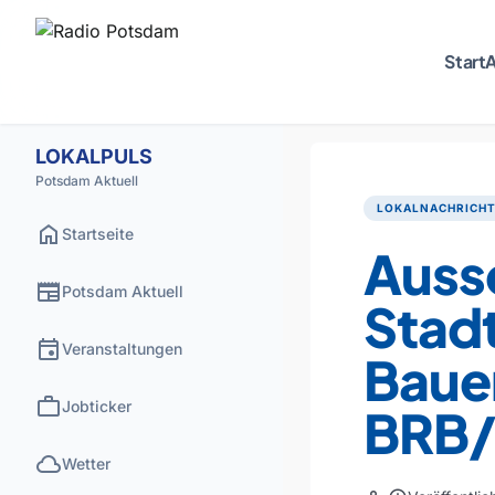
Start
A
LOKALPULS
Potsdam Aktuell
LOKALNACHRICH
home
Startseite
Auss
newspaper
Potsdam Aktuell
Stad
event
Veranstaltungen
Bauen
work
Jobticker
BRB
cloud
Wetter