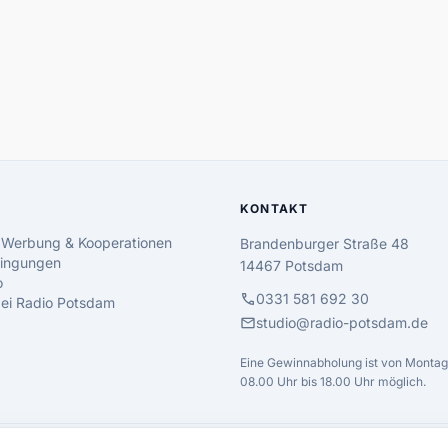
KONTAKT
 Werbung & Kooperationen
Brandenburger Straße 48
ingungen
14467 Potsdam
o
call
0331 581 692 30
 bei Radio Potsdam
mail
studio@radio-potsdam.de
Eine Gewinnabholung ist von Montag 
08.00 Uhr bis 18.00 Uhr möglich.