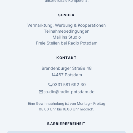
unsere lokale Kompetenz.
SENDER
Vermarktung, Werbung & Kooperationen
Teilnahmebedingungen
Mail ins Studio
Freie Stellen bei Radio Potsdam
KONTAKT
Brandenburger Straße 48
14467 Potsdam
call
0331 581 692 30
mail
studio@radio-potsdam.de
Eine Gewinnabholung ist von Montag – Freitag
08.00 Uhr bis 18.00 Uhr möglich.
BARRIEREFREIHEIT