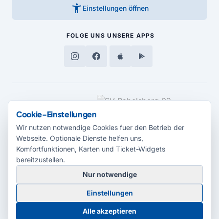
accessibility_new
Einstellungen öffnen
FOLGE UNS
UNSERE APPS
MEDIENPARTNER
Cookie-Einstellungen
Wir nutzen notwendige Cookies fuer den Betrieb der
Webseite. Optionale Dienste helfen uns,
Komfortfunktionen, Karten und Ticket-Widgets
bereitzustellen.
Nur notwendige
© 2026 Radio Potsdam. Webseite entwickelt durch die
Medienagentur
Einstellungen
Babelsberg
Barrierefreiheitserklärung
AGB
Datenschutz
Impressum
Alle akzeptieren
Cookie-Einstellungen