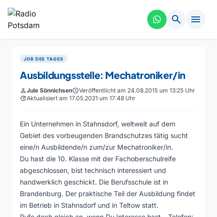
search
menu
JOB DES TAGES
Ausbildungsstelle: Mechatroniker/in
person
Jule Sönnichsen
schedule
Veröffentlicht am 24.08.2015 um 13:25 Uhr
update
Aktualisiert am 17.05.2021 um 17:48 Uhr
Ein Unternehmen in Stahnsdorf, weltweit auf dem
Gebiet des vorbeugenden Brandschutzes tätig sucht
eine/n Ausbildende/n zum/zur Mechatroniker/in.
Du hast die 10. Klasse mit der Fachoberschulreife
abgeschlossen, bist technisch interessiert und
handwerklich geschickt. Die Berufsschule ist in
Brandenburg. Der praktische Teil der Ausbildung findet
im Betrieb in Stahnsdorf und in Teltow statt.
Rufe doch gleich an, wenn Du Interesse hast – Telefon: