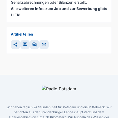
Gehaltsabrechnungen oder Bilanzen erstellt.
Alle weiteren Infos zum Job und zur Bewerbung gibts
HIER
!
Artikel teilen
share
chat
forum
mail
Wir haben täglich 24 Stunden Zeit für Potsdam und die Mittelmark. Wir
berichten aus der Brandenburger Landeshauptstadt und dem
Einzugsgebiet von circa 70 Kilometern. Wir bündeln das Wissen der