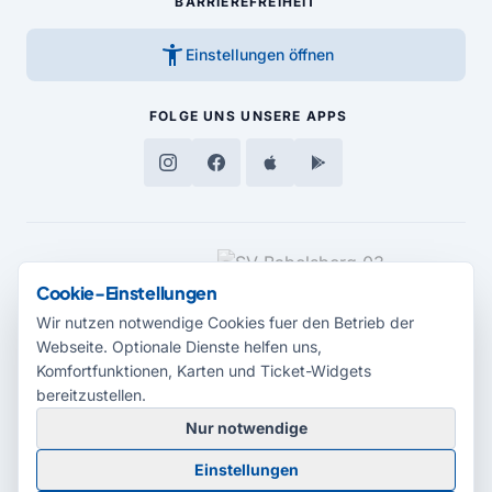
BARRIEREFREIHEIT
accessibility_new
Einstellungen öffnen
FOLGE UNS
UNSERE APPS
MEDIENPARTNER
Cookie-Einstellungen
Wir nutzen notwendige Cookies fuer den Betrieb der
Webseite. Optionale Dienste helfen uns,
Komfortfunktionen, Karten und Ticket-Widgets
bereitzustellen.
Nur notwendige
© 2026 Radio Potsdam. Webseite entwickelt durch die
Medienagentur
Einstellungen
Babelsberg