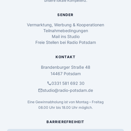
unsere lokale Kompetenz.
SENDER
Vermarktung, Werbung & Kooperationen
Teilnahmebedingungen
Mail ins Studio
Freie Stellen bei Radio Potsdam
KONTAKT
Brandenburger Straße 48
14467 Potsdam
call
0331 581 692 30
mail
studio@radio-potsdam.de
Eine Gewinnabholung ist von Montag – Freitag
08.00 Uhr bis 18.00 Uhr möglich.
BARRIEREFREIHEIT