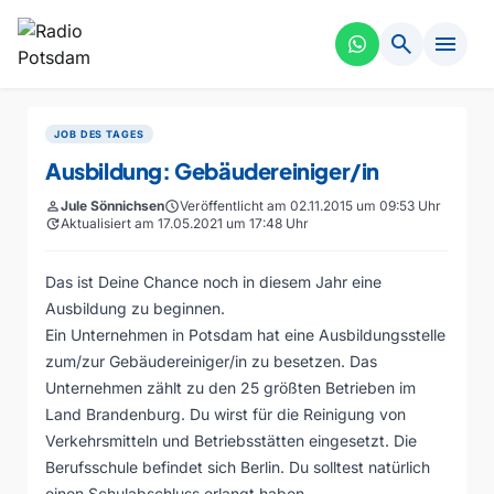
search
menu
JOB DES TAGES
Ausbildung: Gebäudereiniger/in
person
Jule Sönnichsen
schedule
Veröffentlicht am 02.11.2015 um 09:53 Uhr
update
Aktualisiert am 17.05.2021 um 17:48 Uhr
Das ist Deine Chance noch in diesem Jahr eine
Ausbildung zu beginnen.
Ein Unternehmen in Potsdam hat eine Ausbildungsstelle
zum/zur Gebäudereiniger/in zu besetzen. Das
Unternehmen zählt zu den 25 größten Betrieben im
Land Brandenburg. Du wirst für die Reinigung von
Verkehrsmitteln und Betriebsstätten eingesetzt. Die
Berufsschule befindet sich Berlin. Du solltest natürlich
einen Schulabschluss erlangt haben.