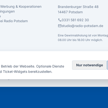
 Werbung & Kooperationen
Brandenburger Straße 48
ingungen
14467 Potsdam
o
call
0331 581 692 30
 bei Radio Potsdam
mail
studio@radio-potsdam.de
Eine Gewinnabholung ist von Montag 
08.00 Uhr bis 18.00 Uhr möglich.
Nur notwendige
Betrieb der Webseite. Optionale Dienste
d Ticket-Widgets bereitzustellen.
elsberg