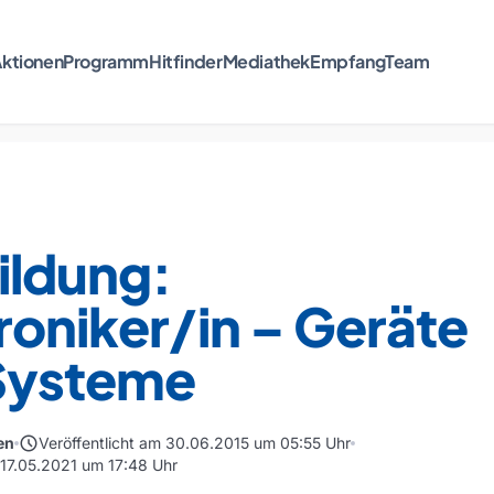
ktionen
Programm
Hitfinder
Mediathek
Empfang
Team
ildung:
roniker/in – Geräte
Systeme
schedule
en
Veröffentlicht am 30.06.2015 um 05:55 Uhr
 17.05.2021 um 17:48 Uhr