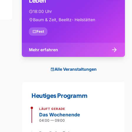
Leben
18:00 Uhr
schedule
Baum & Zeit, Beelitz- Heilstätten
location_on
confirmation_number
Fest
arrow_forward
Mehr erfahren
Alle Veranstaltungen
event
Heutiges Programm
LÄUFT GERADE
Das Wochenende
04:00 — 09:00