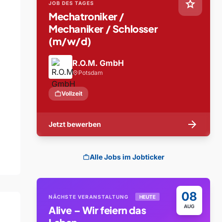
star
JOB DES TAGES
Mechatroniker /
Mechaniker / Schlosser
(m/w/d)
R.O.M. GmbH
Potsdam
location_on
work
Vollzeit
arrow_forward
Jetzt bewerben
Alle Jobs im Jobticker
work
08
NÄCHSTE VERANSTALTUNG
HEUTE
AUG
Alive – Wir feiern das