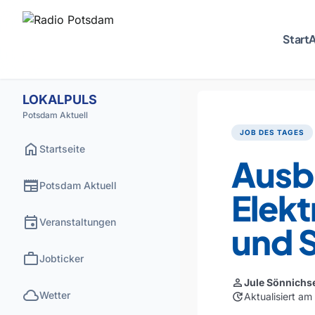
Start
A
LOKALPULS
Potsdam Aktuell
JOB DES TAGES
home
Startseite
Ausb
newspaper
Potsdam Aktuell
Elekt
event
Veranstaltungen
und 
work
Jobticker
person
Jule Sönnichs
cloud
Wetter
update
Aktualisiert am