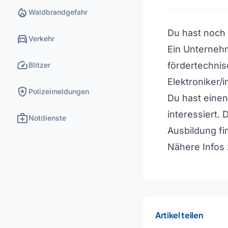
local_fire_department
Waldbrandgefahr
Du hast noch 
directions_car
Verkehr
Ein Unterneh
speed
fördertechni
Blitzer
Elektroniker/i
local_police
Polizeimeldungen
Du hast einen
interessiert. 
medical_services
Notdienste
Ausbildung fin
Nähere Infos 
Artikel teilen