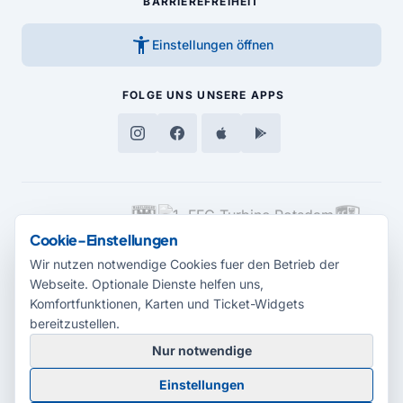
BARRIEREFREIHEIT
accessibility_new
Einstellungen öffnen
FOLGE UNS
UNSERE APPS
MEDIENPARTNER
Cookie-Einstellungen
Wir nutzen notwendige Cookies fuer den Betrieb der
Webseite. Optionale Dienste helfen uns,
Komfortfunktionen, Karten und Ticket-Widgets
bereitzustellen.
Nur notwendige
© 2026 Radio Potsdam. Webseite entwickelt durch die
Medienagentur
Einstellungen
Babelsberg