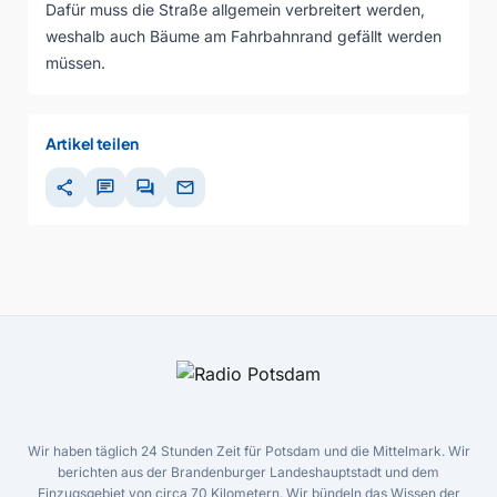
Dafür muss die Straße allgemein verbreitert werden,
weshalb auch Bäume am Fahrbahnrand gefällt werden
müssen.
Artikel teilen
share
chat
forum
mail
Wir haben täglich 24 Stunden Zeit für Potsdam und die Mittelmark. Wir
berichten aus der Brandenburger Landeshauptstadt und dem
Einzugsgebiet von circa 70 Kilometern. Wir bündeln das Wissen der