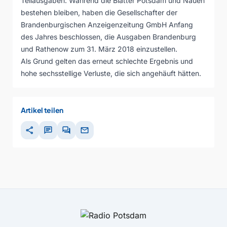
Teilausgaben. Während die Blätter Potsdam und Nauen
bestehen bleiben, haben die Gesellschafter der
Brandenburgischen Anzeigenzeitung GmbH Anfang
des Jahres beschlossen, die Ausgaben Brandenburg
und Rathenow zum 31. März 2018 einzustellen.
Als Grund gelten das erneut schlechte Ergebnis und
hohe sechsstellige Verluste, die sich angehäuft hätten.
Artikel teilen
share
chat
forum
mail