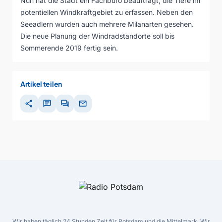
Nun hat die Stadt ein Fachbüro beauftragt, die Tiere im
potentiellen Windkraftgebiet zu erfassen. Neben den
Seeadlern wurden auch mehrere Milanarten gesehen.
Die neue Planung der Windradstandorte soll bis
Sommerende 2019 fertig sein.
Artikel teilen
share
chat
forum
mail
Wir haben täglich 24 Stunden Zeit für Potsdam und die Mittelmark. Wir