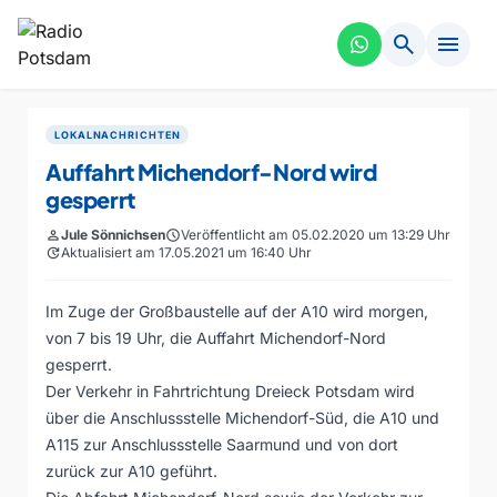
search
menu
LOKALNACHRICHTEN
Auffahrt Michendorf-Nord wird
gesperrt
person
Jule Sönnichsen
schedule
Veröffentlicht am 05.02.2020 um 13:29 Uhr
update
Aktualisiert am 17.05.2021 um 16:40 Uhr
Im Zuge der Großbaustelle auf der A10 wird morgen,
von 7 bis 19 Uhr, die Auffahrt Michendorf-Nord
gesperrt.
Der Verkehr in Fahrtrichtung Dreieck Potsdam wird
über die Anschlussstelle Michendorf-Süd, die A10 und
A115 zur Anschlussstelle Saarmund und von dort
zurück zur A10 geführt.