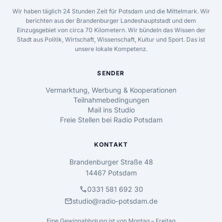
Wir haben täglich 24 Stunden Zeit für Potsdam und die Mittelmark. Wir
berichten aus der Brandenburger Landeshauptstadt und dem
Einzugsgebiet von circa 70 Kilometern. Wir bündeln das Wissen der
Stadt aus Politik, Wirtschaft, Wissenschaft, Kultur und Sport. Das ist
unsere lokale Kompetenz.
SENDER
Vermarktung, Werbung & Kooperationen
Teilnahmebedingungen
Mail ins Studio
Freie Stellen bei Radio Potsdam
KONTAKT
Brandenburger Straße 48
14467 Potsdam
call
0331 581 692 30
mail
studio@radio-potsdam.de
Eine Gewinnabholung ist von Montag – Freitag