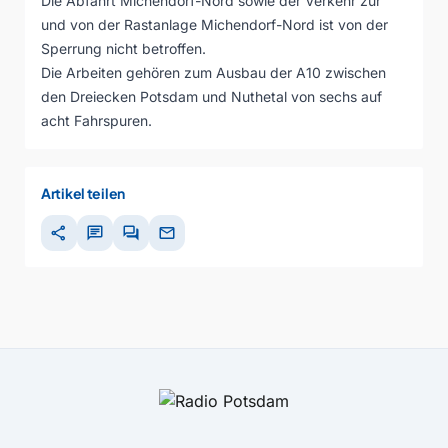
Die Abfahrt Michendorf-Nord sowie der Verkehr zur
und von der Rastanlage Michendorf-Nord ist von der
Sperrung nicht betroffen.
Die Arbeiten gehören zum Ausbau der A10 zwischen
den Dreiecken Potsdam und Nuthetal von sechs auf
acht Fahrspuren.
Artikel teilen
share
chat
forum
mail