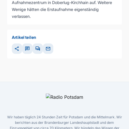
Aufnahmezentrum in Doberlug-Kirchhain auf. Weitere
Wenige hätten die Erstaufnahme eigenständig
verlassen.
Artikel teilen
share
chat
forum
mail
Wir haben täglich 24 Stunden Zeit für Potsdam und die Mittelmark. Wir
berichten aus der Brandenburger Landeshauptstadt und dem
Einzugsgebiet von circa 70 Kilometern. Wir bündeln das Wissen der