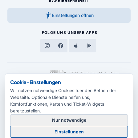
BARRIEREFREIHEIT
accessibility_new
Einstellungen öffnen
FOLGE UNS
UNSERE APPS
MEDIENPARTNER
Cookie-Einstellungen
Wir nutzen notwendige Cookies fuer den Betrieb der
Webseite. Optionale Dienste helfen uns,
Komfortfunktionen, Karten und Ticket-Widgets
bereitzustellen.
Nur notwendige
© 2026 Radio Potsdam. Webseite entwickelt durch die
Medienagentur
Einstellungen
Babelsberg