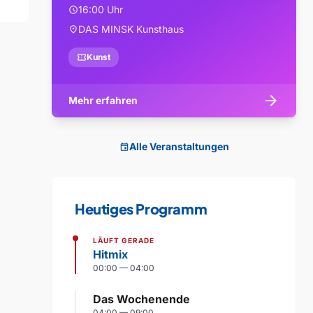
16:00 Uhr
schedule
DAS MINSK Kunsthaus
location_on
confirmation_number
Kunst
arrow_forward
Mehr erfahren
Alle Veranstaltungen
event
Heutiges Programm
LÄUFT GERADE
Hitmix
00:00 — 04:00
Das Wochenende
04:00 — 09:00