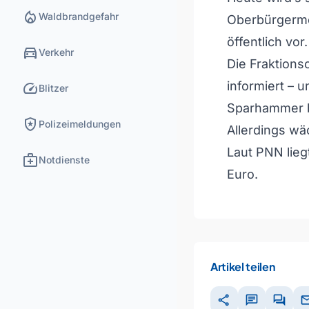
local_fire_department
Waldbrandgefahr
Oberbürgermei
öffentlich vor.
directions_car
Verkehr
Die Fraktions
speed
informiert – 
Blitzer
Sparhammer bl
local_police
Polizeimeldungen
Allerdings wä
Laut PNN liegt
medical_services
Notdienste
Euro.
Artikel teilen
share
chat
forum
ma