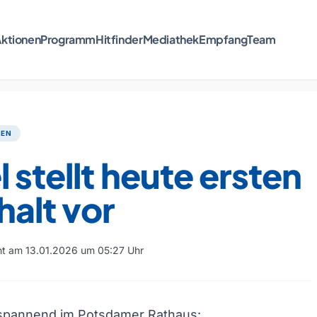
ktionen
Programm
Hitfinder
Mediathek
Empfang
Team
TEN
 stellt heute ersten
alt vor
cht am 13.01.2026 um 05:27 Uhr
 spannend im Potsdamer Rathaus: