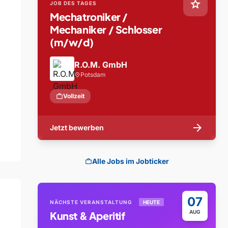
star
JOB DES TAGES
Mechatroniker /
Mechaniker / Schlosser
(m/w/d)
R.O.M. GmbH
Potsdam
location_on
work
Vollzeit
arrow_forward
Jetzt bewerben
Alle Jobs im Jobticker
work
07
NÄCHSTE VERANSTALTUNG
HEUTE
AUG
Kunst & Aperitif