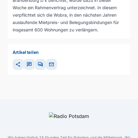
Brandenburg D E berichtet, wurde dazu in dieser
Woche ein Rahmenvertrag unterzeichnet. In diesem
verpflichtet sich die Wobra, in den nächsten Jahren
auslaufende Mietpreis- und Belegungsbindungen für
insgesamt 600 Wohnungen zu verlängern.
Artikel teilen
share
chat
forum
mail
Wir haben täglich 24 Stunden Zeit für Potsdam und die Mittelmark. Wir