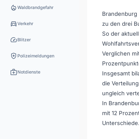
local_fire_department
Waldbrandgefahr
Brandenburg 
directions_car
zu den drei B
Verkehr
So der aktuel
speed
Blitzer
Wohlfahrtsve
Verglichen mi
local_police
Polizeimeldungen
Prozentpunkte
medical_services
Notdienste
Insgesamt bil
die Verteilun
ungleich vertei
In Brandenbu
mit 12 Prozen
Unterschiede