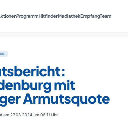
ktionen
Programm
Hitfinder
Mediathek
Empfang
Team
TEN
tsbericht:
denburg mit
nger Armutsquote
cht am 27.03.2024 um 06:11 Uhr