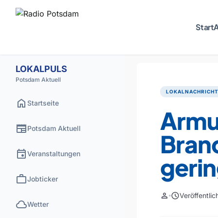
Start
A
LOKALPULS
Potsdam Aktuell
LOKALNACHRICH
home
Startseite
Armu
newspaper
Potsdam Aktuell
Bran
event
Veranstaltungen
geri
work
Jobticker
person
schedule
Veröffentli
cloud
Wetter