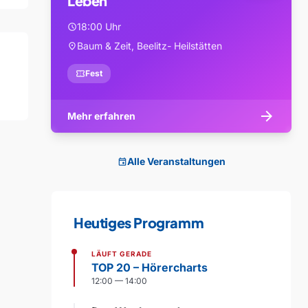
Leben
18:00 Uhr
schedule
Baum & Zeit, Beelitz- Heilstätten
location_on
confirmation_number
Fest
arrow_forward
Mehr erfahren
Alle Veranstaltungen
event
Heutiges Programm
LÄUFT GERADE
TOP 20 – Hörercharts
12:00 — 14:00