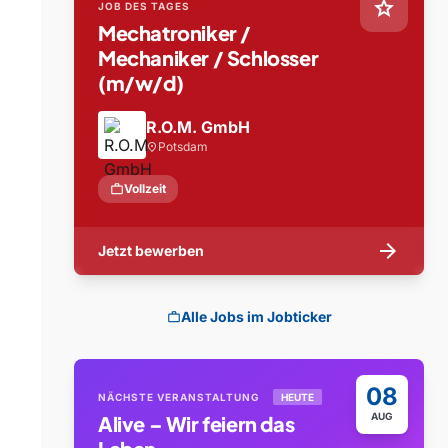
star
JOB DES TAGES
Mechatroniker /
Mechaniker / Schlosser
(m/w/d)
R.O.M. GmbH
Potsdam
location_on
work
Vollzeit
arrow_forward
Jetzt bewerben
Alle Jobs im Jobticker
work
08
NÄCHSTE VERANSTALTUNG
HEUTE
AUG
Alive – Wir feiern das