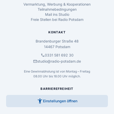
Vermarktung, Werbung & Kooperationen
Teilnahmebedingungen
Mail ins Studio
Freie Stellen bei Radio Potsdam
KONTAKT
Brandenburger Straße 48
14467 Potsdam
call
0331 581 692 30
mail
studio@radio-potsdam.de
Eine Gewinnabholung ist von Montag – Freitag
08.00 Uhr bis 18.00 Uhr möglich.
BARRIEREFREIHEIT
accessibility_new
Einstellungen öffnen