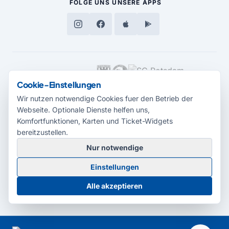
FOLGE UNS
UNSERE APPS
MEDIENPARTNER
Cookie-Einstellungen
Wir nutzen notwendige Cookies fuer den Betrieb der
Webseite. Optionale Dienste helfen uns,
Komfortfunktionen, Karten und Ticket-Widgets
bereitzustellen.
Nur notwendige
© 2026 Radio Potsdam. Webseite entwickelt durch die
Medienagentur
Einstellungen
Babelsberg
Barrierefreiheitserklärung
AGB
Datenschutz
Impressum
Alle akzeptieren
Cookie-Einstellungen