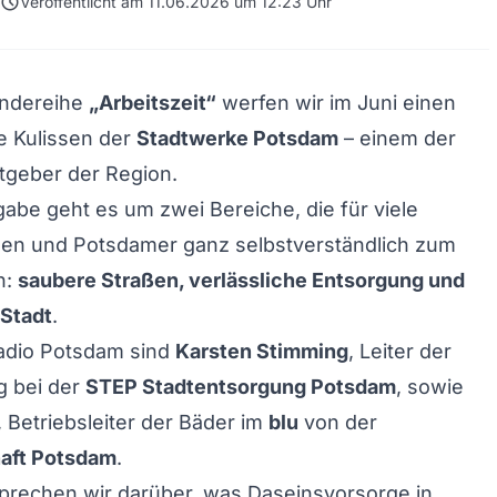
schedule
Veröffentlicht am 11.06.2026 um 12:23 Uhr
endereihe
„Arbeitszeit“
werfen wir im Juni einen
ie Kulissen der
Stadtwerke Potsdam
– einem der
tgeber der Region.
gabe geht es um zwei Bereiche, die für viele
en und Potsdamer ganz selbstverständlich zum
n:
saubere Straßen, verlässliche Entsorgung und
 Stadt
.
Radio Potsdam sind
Karsten Stimming
, Leiter der
g bei der
STEP Stadtentsorgung Potsdam
, sowie
, Betriebsleiter der Bäder im
blu
von der
aft Potsdam
.
rechen wir darüber, was Daseinsvorsorge in