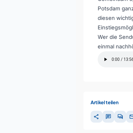
Potsdam ganz
diesen wicht
Einstiegsmögl
Wer die Sendu
einmal nachh
Artikel teilen
share
chat
forum
ma