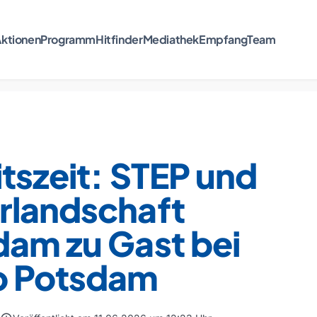
ktionen
Programm
Hitfinder
Mediathek
Empfang
Team
tszeit: STEP und
rlandschaft
dam zu Gast bei
o Potsdam