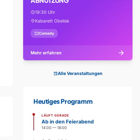
ABNUTZUNG
19:30 Uhr
schedule
Kabarett Obelisk
location_on
confirmation_number
Comedy
arrow_forward
Mehr erfahren
Alle Veranstaltungen
event
Heutiges Programm
LÄUFT GERADE
Ab in den Feierabend
14:00 — 18:00