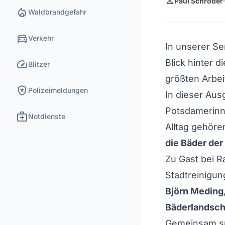
person
Paul Schröder
local_fire_department
Waldbrandgefahr
directions_car
Verkehr
In unserer S
speed
Blick hinter d
Blitzer
größten Arbei
local_police
Polizeimeldungen
In dieser Aus
Potsdamerinn
medical_services
Notdienste
Alltag gehöre
die Bäder der
Zu Gast bei 
Stadtreinigun
Björn Meding
Bäderlandsch
Gemeinsam sp