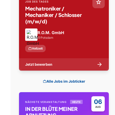
star
JOB DES TAGES
Mechatroniker /
Mechaniker / Schlosser
(m/w/d)
R.O.M. GmbH
Potsdam
location_on
work
Vollzeit
arrow_forward
Jetzt bewerben
Alle Jobs im Jobticker
work
06
NÄCHSTE VERANSTALTUNG
HEUTE
AUG
IN DER BLÜTE MEINER