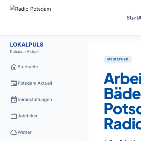
Start
A
LOKALPULS
Potsdam Aktuell
MEDIATHEK
home
Startseite
Arbei
newspaper
Potsdam Aktuell
Bäde
event
Veranstaltungen
Pots
work
Jobticker
Radi
cloud
Wetter