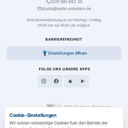
call
0331 581 692 30
mail
studio@radio-potsdam.de
Eine Gewinnabholung ist von Montag – Freitag
08.00 Uhr bis 18.00 Uhr möglich.
BARRIEREFREIHEIT
accessibility_new
Einstellungen öffnen
FOLGE UNS
UNSERE APPS
MEDIENPARTNER
Cookie-Einstellungen
Wir nutzen notwendige Cookies fuer den Betrieb der