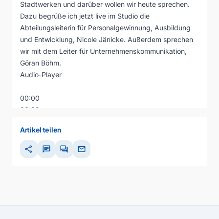
Stadtwerken und darüber wollen wir heute sprechen.
Dazu begrüße ich jetzt live im Studio die
Abteilungsleiterin für Personalgewinnung, Ausbildung
und Entwicklung, Nicole Jänicke. Außerdem sprechen
wir mit dem Leiter für Unternehmenskommunikation,
Göran Böhm.
Audio-Player
00:00
00:00
00:00
Artikel teilen
share
chat
forum
mail