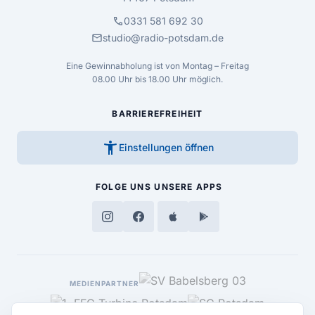
call
0331 581 692 30
mail
studio@radio-potsdam.de
Eine Gewinnabholung ist von Montag – Freitag
08.00 Uhr bis 18.00 Uhr möglich.
BARRIEREFREIHEIT
accessibility_new
Einstellungen öffnen
FOLGE UNS
UNSERE APPS
MEDIENPARTNER