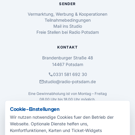
SENDER
Vermarktung, Werbung & Kooperationen
Teilnahmebedingungen
Mail ins Studio
Freie Stellen bei Radio Potsdam
KONTAKT
Brandenburger Straße 48
14467 Potsdam
call
0331 581 692 30
mail
studio@radio-potsdam.de
Eine Gewinnabholung ist von Montag – Freitag
08.00 Uhr bis 18.00 Uhr möglich.
Cookie-Einstellungen
BARRIEREFREIHEIT
Wir nutzen notwendige Cookies fuer den Betrieb der
Webseite. Optionale Dienste helfen uns,
accessibility_new
Einstellungen öffnen
Komfortfunktionen, Karten und Ticket-Widgets