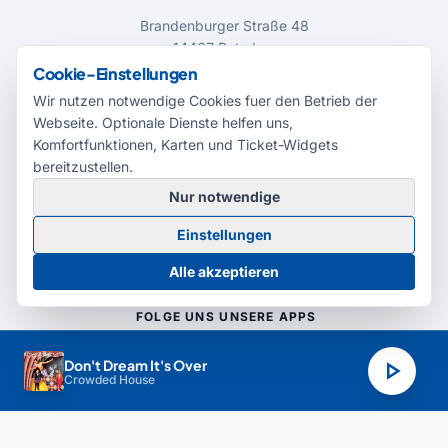
Brandenburger Straße 48
14467 Potsdam
Cookie-Einstellungen
call
0331 581 692 30
Wir nutzen notwendige Cookies fuer den Betrieb der
mail
studio@radio-potsdam.de
Webseite. Optionale Dienste helfen uns,
Komfortfunktionen, Karten und Ticket-Widgets
Eine Gewinnabholung ist von Montag – Freitag
08.00 Uhr bis 18.00 Uhr möglich.
bereitzustellen.
Nur notwendige
BARRIEREFREIHEIT
Einstellungen
accessibility_new
Einstellungen öffnen
Alle akzeptieren
FOLGE UNS
UNSERE APPS
play_arrow
Don't Dream It's Over
Crowded House