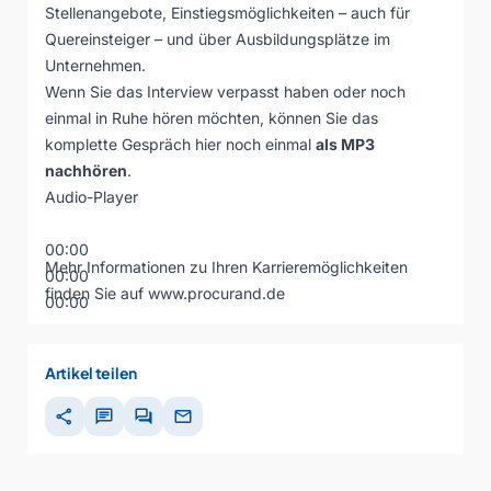
Stellenangebote, Einstiegsmöglichkeiten – auch für
Quereinsteiger – und über Ausbildungsplätze im
Unternehmen.
Wenn Sie das Interview verpasst haben oder noch
einmal in Ruhe hören möchten, können Sie das
komplette Gespräch hier noch einmal
als MP3
nachhören
.
Audio-Player
00:00
Mehr Informationen zu Ihren Karrieremöglichkeiten
00:00
finden Sie auf
www.procurand.de
00:00
Artikel teilen
share
chat
forum
mail