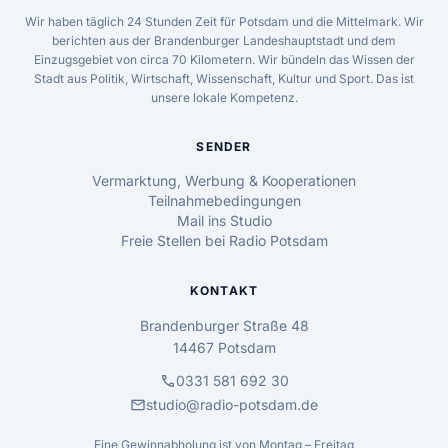
Wir haben täglich 24 Stunden Zeit für Potsdam und die Mittelmark. Wir
berichten aus der Brandenburger Landeshauptstadt und dem
Einzugsgebiet von circa 70 Kilometern. Wir bündeln das Wissen der
Stadt aus Politik, Wirtschaft, Wissenschaft, Kultur und Sport. Das ist
unsere lokale Kompetenz.
SENDER
Vermarktung, Werbung & Kooperationen
Teilnahmebedingungen
Mail ins Studio
Freie Stellen bei Radio Potsdam
KONTAKT
Brandenburger Straße 48
14467 Potsdam
call
0331 581 692 30
mail
studio@radio-potsdam.de
Eine Gewinnabholung ist von Montag – Freitag