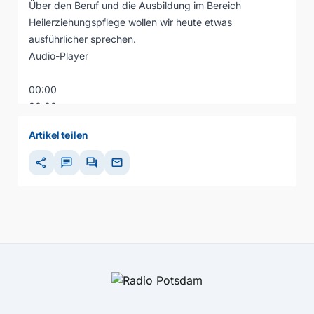
Über den Beruf und die Ausbildung im Bereich
Heilerziehungspflege wollen wir heute etwas
ausführlicher sprechen.
Audio-Player
00:00
00:00
00:00
Artikel teilen
share
chat
forum
mail