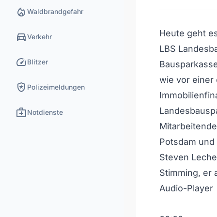
local_fire_department
Waldbrandgefahr
Heute geht es
directions_car
Verkehr
LBS Landesba
speed
Blitzer
Bausparkassen
wie vor einer
local_police
Polizeimeldungen
Immobilienfin
medical_services
Landesbauspa
Notdienste
Mitarbeitende
Potsdam und d
Steven Lecher
Stimming, er a
Audio-Player