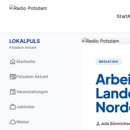
Start
A
LOKALPULS
Potsdam Aktuell
home
Startseite
MEDIATHEK
Arbei
newspaper
Potsdam Aktuell
Land
event
Veranstaltungen
Nordo
work
Jobticker
cloud
Wetter
person
Jule Sönnichs