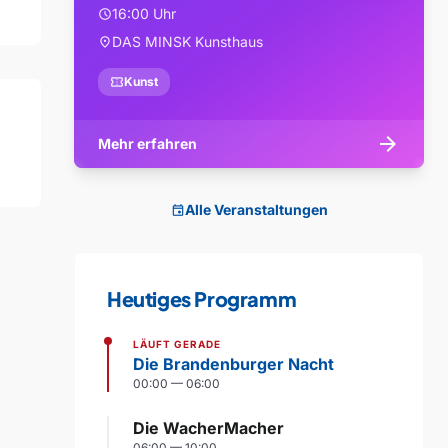
16:00 Uhr
schedule
DAS MINSK Kunsthaus
location_on
confirmation_number
Kunst
arrow_forward
Mehr erfahren
Alle Veranstaltungen
event
Heutiges Programm
LÄUFT GERADE
Die Brandenburger Nacht
00:00 — 06:00
Die WacherMacher
06:00 — 10:00