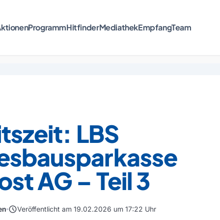
ktionen
Programm
Hitfinder
Mediathek
Empfang
Team
tszeit: LBS
esbausparkasse
st AG – Teil 3
schedule
en
Veröffentlicht am 19.02.2026 um 17:22 Uhr