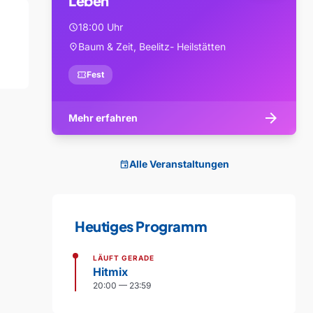
Leben
18:00 Uhr
schedule
Baum & Zeit, Beelitz- Heilstätten
location_on
confirmation_number
Fest
arrow_forward
Mehr erfahren
Alle Veranstaltungen
event
Heutiges Programm
LÄUFT GERADE
Hitmix
20:00 — 23:59