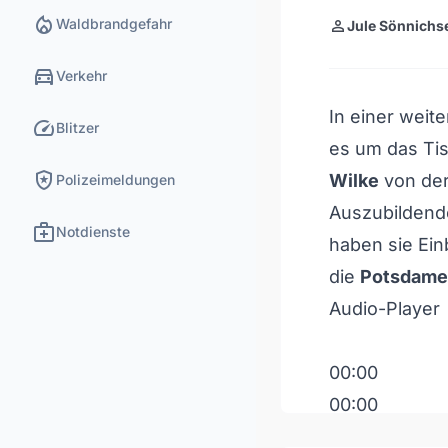
local_fire_department
Waldbrandgefahr
person
Jule Sönnichs
directions_car
Verkehr
In einer wei
speed
Blitzer
es um das Ti
local_police
Wilke
von der
Polizeimeldungen
Auszubilden
medical_services
Notdienste
haben sie Ein
die
Potsdamer
Audio-Player
00:00
00:00
00:00