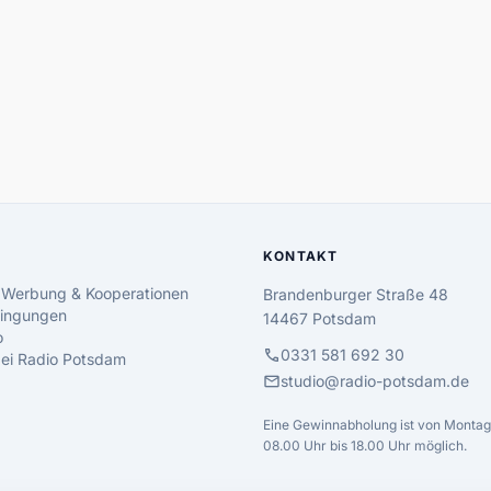
KONTAKT
 Werbung & Kooperationen
Brandenburger Straße 48
ingungen
14467 Potsdam
o
call
0331 581 692 30
 bei Radio Potsdam
mail
studio@radio-potsdam.de
Eine Gewinnabholung ist von Montag 
08.00 Uhr bis 18.00 Uhr möglich.