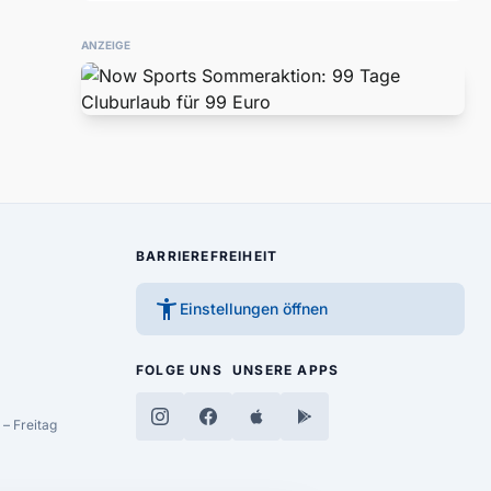
ANZEIGE
BARRIEREFREIHEIT
accessibility_new
Einstellungen öffnen
FOLGE UNS
UNSERE APPS
– Freitag