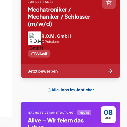
star
JOB DES TAGES
Mechatroniker /
Mechaniker / Schlosser
(m/w/d)
R.O.M. GmbH
Potsdam
location_on
work
Vollzeit
arrow_forward
Jetzt bewerben
Alle Jobs im Jobticker
work
08
NÄCHSTE VERANSTALTUNG
HEUTE
AUG
Alive – Wir feiern das