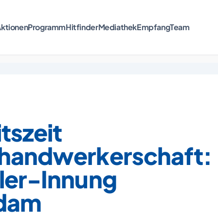
ktionen
Programm
Hitfinder
Mediathek
Empfang
Team
tszeit
shandwerkerschaft:
hler-Innung
dam