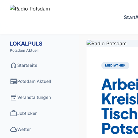
Start
A
LOKALPULS
Potsdam Aktuell
home
Startseite
MEDIATHEK
Arbei
newspaper
Potsdam Aktuell
Krei
event
Veranstaltungen
Tisc
work
Jobticker
Pots
cloud
Wetter