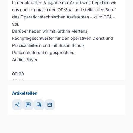
In der aktuellen Ausgabe der Arbeitszeit begeben wir
uns noch einmal in den OP-Saal und stellen den Beruf
des Operationstechnischen Assistenten – kurz OTA –
vor.
Darüber haben wir mit Kathrin Mertens,
Fachpflegeschwester für den operativen Dienst und
Praxisanleiterin und mit Susan Schulz,
Personalreferentin, gesprochen.
Audio-Player
00:00
00:00
00:00
Artikel teilen
share
chat
forum
mail