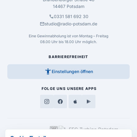
14467 Potsdam
call
0331 581 692 30
mail
studio@radio-potsdam.de
Eine Gewinnabholung ist von Montag – Freitag
08.00 Uhr bis 18.00 Uhr möglich.
BARRIEREFREIHEIT
accessibility_new
Einstellungen öffnen
FOLGE UNS
UNSERE APPS
MEDIENPARTNER