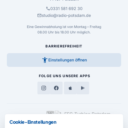
call
0331 581 692 30
mail
studio@radio-potsdam.de
Eine Gewinnabholung ist von Montag – Freitag
08.00 Uhr bis 18.00 Uhr möglich.
BARRIEREFREIHEIT
accessibility_new
Einstellungen öffnen
FOLGE UNS
UNSERE APPS
MEDIENPARTNER
Cookie-Einstellungen