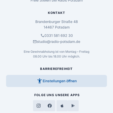
Freie Stellen bei Radio Potsdam
KONTAKT
Brandenburger Straße 48
14467 Potsdam
call
0331 581 692 30
mail
studio@radio-potsdam.de
Eine Gewinnabholung ist von Montag – Freitag
08.00 Uhr bis 18.00 Uhr möglich.
BARRIEREFREIHEIT
accessibility_new
Einstellungen öffnen
FOLGE UNS
UNSERE APPS