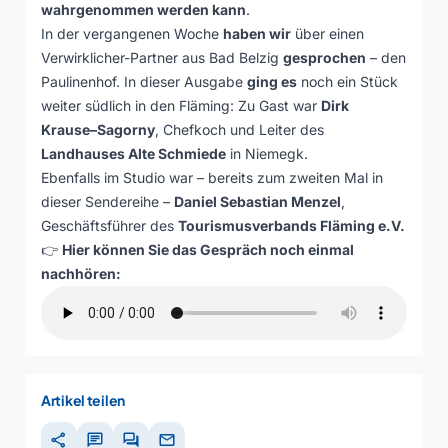
wahrgenommen werden kann
.
In der vergangenen Woche
haben wir
über einen
Verwirklicher-Partner aus Bad Belzig
gesprochen
– den
Paulinenhof. In dieser Ausgabe
ging es
noch ein Stück
weiter südlich in den Fläming: Zu Gast war
Dirk
Krause–Sagorny
, Chefkoch und Leiter des
Landhauses Alte Schmiede
in Niemegk.
Ebenfalls im Studio war – bereits zum zweiten Mal in
dieser Sendereihe –
Daniel Sebastian Menzel
,
Geschäftsführer des
Tourismusverbands Fläming e.V.
👉
Hier können Sie das Gespräch noch einmal
nachhören:
Artikel teilen
share
chat
forum
mail