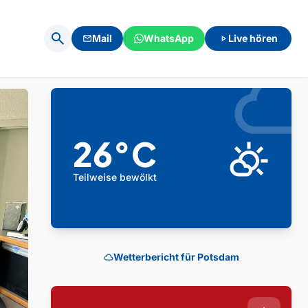
search
Mail
WhatsApp
Live hören
mail
play_arrow
clou
POTSDAM AKTUELL
26°C
partly_cloudy_day
Teilweise bewölkt
Wetterbericht für Potsdam
cloud