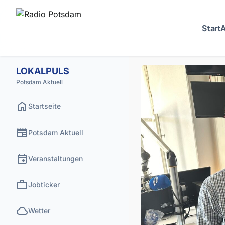
Start
A
LOKALPULS
Potsdam Aktuell
home
Startseite
newspaper
Potsdam Aktuell
event
Veranstaltungen
work
Jobticker
cloud
Wetter