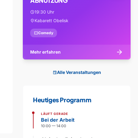
ABNUTZUNG
19:30 Uhr
schedule
Kabarett Obelisk
location_on
confirmation_number
Comedy
arrow_forward
Mehr erfahren
Alle Veranstaltungen
event
Heutiges Programm
LÄUFT GERADE
Bei der Arbeit
10:00 — 14:00