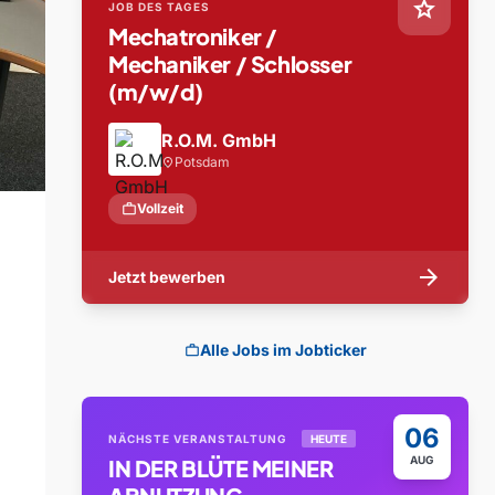
star
JOB DES TAGES
Mechatroniker /
Mechaniker / Schlosser
(m/w/d)
R.O.M. GmbH
Potsdam
location_on
work
Vollzeit
arrow_forward
Jetzt bewerben
Alle Jobs im Jobticker
work
06
NÄCHSTE VERANSTALTUNG
HEUTE
AUG
IN DER BLÜTE MEINER