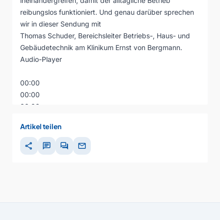
ineinandergreifen, damit der alltägliche Betrieb
reibungslos funktioniert. Und genau darüber sprechen
wir in dieser Sendung mit
Thomas Schuder, Bereichsleiter Betriebs-, Haus- und
Gebäudetechnik am Klinikum Ernst von Bergmann.
Audio-Player
00:00
00:00
00:00
Artikel teilen
share
chat
forum
mail