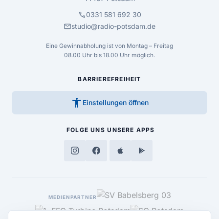
call
0331 581 692 30
mail
studio@radio-potsdam.de
Eine Gewinnabholung ist von Montag – Freitag
08.00 Uhr bis 18.00 Uhr möglich.
BARRIEREFREIHEIT
accessibility_new
Einstellungen öffnen
FOLGE UNS
UNSERE APPS
MEDIENPARTNER