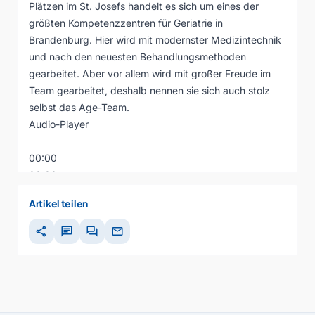
Plätzen im St. Josefs handelt es sich um eines der
größten Kompetenzzentren für Geriatrie in
Brandenburg. Hier wird mit modernster Medizintechnik
und nach den neuesten Behandlungsmethoden
gearbeitet. Aber vor allem wird mit großer Freude im
Team gearbeitet, deshalb nennen sie sich auch stolz
selbst das Age-Team.
Audio-Player
00:00
00:00
00:00
Artikel teilen
share
chat
forum
mail