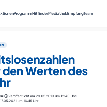
ktionen
Programm
Hitfinder
Mediathek
Empfang
Team
TEN
itslosenzahlen
r den Werten des
hr
schedule
en
Veröffentlicht am 29.05.2019 um 12:40 Uhr
 17.05.2021 um 16:45 Uhr