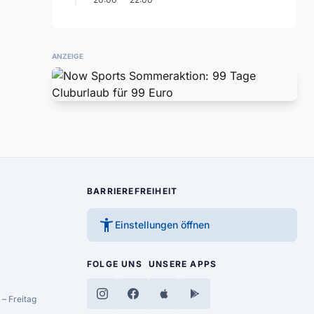
ANZEIGE
BARRIEREFREIHEIT
accessibility_new
Einstellungen öffnen
FOLGE UNS
UNSERE APPS
– Freitag