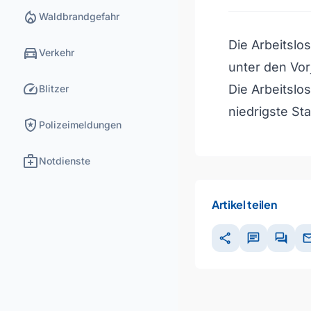
local_fire_department
Waldbrandgefahr
Die Arbeitslo
directions_car
Verkehr
unter den Vor
speed
Die Arbeitslo
Blitzer
niedrigste Sta
local_police
Polizeimeldungen
medical_services
Notdienste
Artikel teilen
share
chat
forum
ma