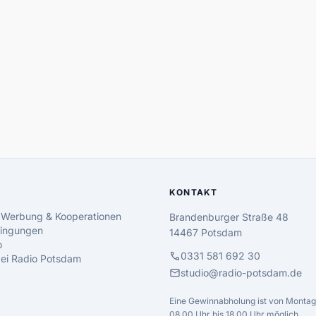
KONTAKT
 Werbung & Kooperationen
Brandenburger Straße 48
ingungen
14467 Potsdam
o
call
0331 581 692 30
 bei Radio Potsdam
mail
studio@radio-potsdam.de
Eine Gewinnabholung ist von Montag 
08.00 Uhr bis 18.00 Uhr möglich.