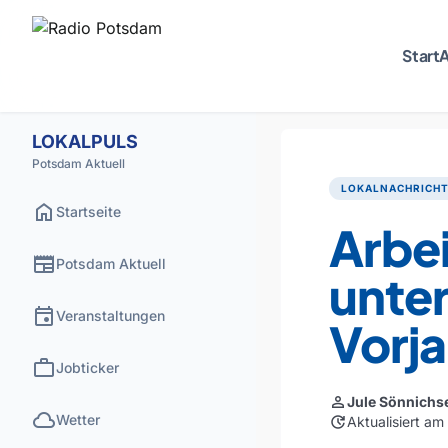
Start
A
LOKALPULS
Potsdam Aktuell
LOKALNACHRICH
home
Startseite
Arbe
newspaper
Potsdam Aktuell
unte
event
Veranstaltungen
Vorja
work
Jobticker
person
Jule Sönnichs
cloud
Wetter
update
Aktualisiert am