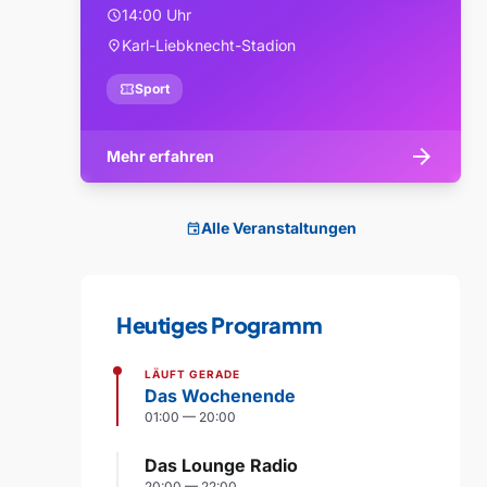
14:00 Uhr
schedule
Karl-Liebknecht-Stadion
location_on
confirmation_number
Sport
arrow_forward
Mehr erfahren
Alle Veranstaltungen
event
Heutiges Programm
LÄUFT GERADE
Das Wochenende
01:00 — 20:00
Das Lounge Radio
20:00 — 22:00