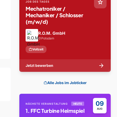
star
JOB DES TAGES
Mechatroniker /
Mechaniker / Schlosser
(m/w/d)
R.O.M. GmbH
Potsdam
location_on
work
Vollzeit
arrow_forward
Jetzt bewerben
Alle Jobs im Jobticker
work
09
NÄCHSTE VERANSTALTUNG
HEUTE
AUG
1. FFC Turbine Heimspiel