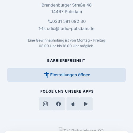
Brandenburger Straße 48
14467 Potsdam
call
0331 581 692 30
mail
studio@radio-potsdam.de
Eine Gewinnabholung ist von Montag – Freitag
08.00 Uhr bis 18.00 Uhr möglich.
BARRIEREFREIHEIT
accessibility_new
Einstellungen öffnen
FOLGE UNS
UNSERE APPS
MEDIENPARTNER