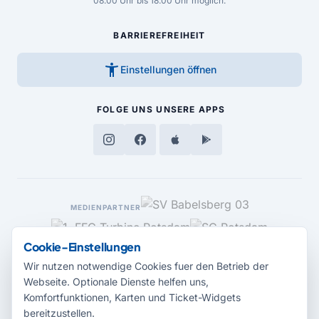
08.00 Uhr bis 18.00 Uhr möglich.
BARRIEREFREIHEIT
accessibility_new
Einstellungen öffnen
FOLGE UNS
UNSERE APPS
MEDIENPARTNER
Cookie-Einstellungen
Wir nutzen notwendige Cookies fuer den Betrieb der
Webseite. Optionale Dienste helfen uns,
Komfortfunktionen, Karten und Ticket-Widgets
bereitzustellen.