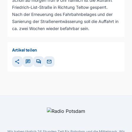
Schon ab morgen früh 9 Uhr nämlich ist die Auffahrt
Friedrich-List-Straße in Richtung Teltow gesperrt.
Nach der Erneuerung des Fahrbahnbelages und der
Sanierung der Straßenentwässerung soll die Auffahrt in
ca. zwei Wochen wieder befahrbar sein.
Artikel teilen
share
chat
forum
mail
Wir haben täglich 24 Stunden Zeit für Potsdam und die Mittelmark. Wir