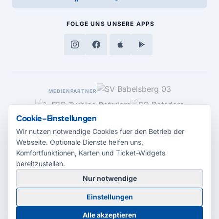
FOLGE UNS
UNSERE APPS
MEDIENPARTNER
Cookie-Einstellungen
Wir nutzen notwendige Cookies fuer den Betrieb der
Webseite. Optionale Dienste helfen uns,
Komfortfunktionen, Karten und Ticket-Widgets
bereitzustellen.
Nur notwendige
© 2026 Radio Potsdam. Webseite entwickelt durch die
Medienagentur
Einstellungen
Babelsberg
Barrierefreiheitserklärung
AGB
Datenschutz
Impressum
Alle akzeptieren