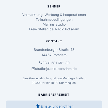
SENDER
Vermarktung, Werbung & Kooperationen
Teilnahmebedingungen
Mail ins Studio
Freie Stellen bei Radio Potsdam
KONTAKT
Brandenburger Straße 48
14467 Potsdam
call
0331 581 692 30
mail
studio@radio-potsdam.de
Eine Gewinnabholung ist von Montag – Freitag
08.00 Uhr bis 18.00 Uhr möglich.
BARRIEREFREIHEIT
accessibility_new
Einstellungen öffnen