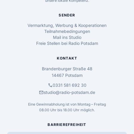
unsere lokale Kompetenz.
SENDER
Vermarktung, Werbung & Kooperationen
Teilnahmebedingungen
Mail ins Studio
Freie Stellen bei Radio Potsdam
KONTAKT
Brandenburger Straße 48
14467 Potsdam
call
0331 581 692 30
mail
studio@radio-potsdam.de
Eine Gewinnabholung ist von Montag – Freitag
08.00 Uhr bis 18.00 Uhr möglich.
BARRIEREFREIHEIT