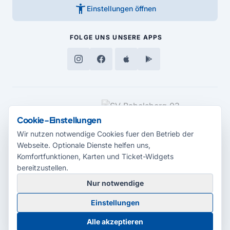
accessibility_new
Einstellungen öffnen
FOLGE UNS
UNSERE APPS
MEDIENPARTNER
Cookie-Einstellungen
Wir nutzen notwendige Cookies fuer den Betrieb der
Webseite. Optionale Dienste helfen uns,
Komfortfunktionen, Karten und Ticket-Widgets
bereitzustellen.
Nur notwendige
© 2026 Radio Potsdam. Webseite entwickelt durch die
Medienagentur
Einstellungen
Babelsberg
Barrierefreiheitserklärung
AGB
Datenschutz
Impressum
Alle akzeptieren
Cookie-Einstellungen