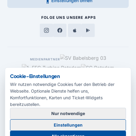
accessibility_new
Einstellungen öffnen
FOLGE UNS
UNSERE APPS
MEDIENPARTNER
Cookie-Einstellungen
Wir nutzen notwendige Cookies fuer den Betrieb der
Webseite. Optionale Dienste helfen uns,
Komfortfunktionen, Karten und Ticket-Widgets
bereitzustellen.
Nur notwendige
© 2026 Radio Potsdam. Webseite entwickelt durch die
Medienagentur
Einstellungen
Babelsberg
Barrierefreiheitserklärung
AGB
Datenschutz
Impressum