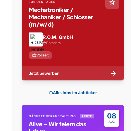
star
JOB DES TAGES
Mechatroniker /
Mechaniker / Schlosser
(m/w/d)
R.O.M. GmbH
Potsdam
location_on
work
Vollzeit
arrow_forward
Jetzt bewerben
Alle Jobs im Jobticker
work
08
NÄCHSTE VERANSTALTUNG
HEUTE
AUG
Alive – Wir feiern das