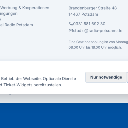
 Werbung & Kooperationen
Brandenburger Straße 48
ingungen
14467 Potsdam
o
call
0331 581 692 30
 bei Radio Potsdam
mail
studio@radio-potsdam.de
Eine Gewinnabholung ist von Montag 
08.00 Uhr bis 18.00 Uhr möglich.
Nur notwendige
Betrieb der Webseite. Optionale Dienste
d Ticket-Widgets bereitzustellen.
elsberg