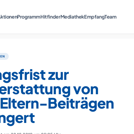
ktionen
Programm
Hitfinder
Mediathek
Empfang
Team
TEN
gsfrist zur
erstattung von
-Eltern-Beiträgen
ngert