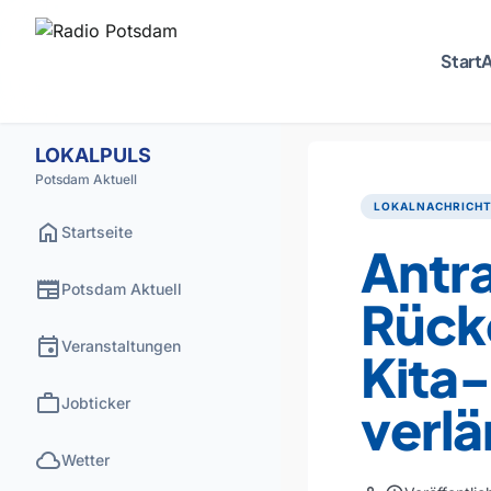
Start
A
LOKALPULS
Potsdam Aktuell
LOKALNACHRICH
home
Startseite
Antra
newspaper
Potsdam Aktuell
Rück
event
Veranstaltungen
Kita
work
Jobticker
verlä
cloud
Wetter