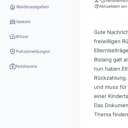
person
schedule
Veröffentli
local_fire_department
update
Aktualisiert a
Waldbrandgefahr
directions_car
Verkehr
Gute Nachricht
speed
Blitzer
freiwilligen R
local_police
Elternbeiträg
Polizeimeldungen
Bislang galt a
medical_services
Notdienste
nun haben Elt
Rückzahlung. 
und muss für 
einer Kindert
Das Dokument 
Thema finden