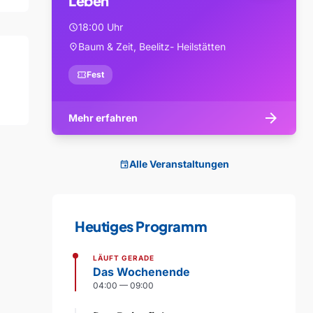
Leben
18:00 Uhr
schedule
Baum & Zeit, Beelitz- Heilstätten
location_on
confirmation_number
Fest
arrow_forward
Mehr erfahren
Alle Veranstaltungen
event
Heutiges Programm
LÄUFT GERADE
Das Wochenende
04:00 — 09:00