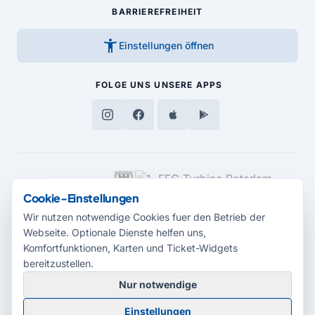
BARRIEREFREIHEIT
accessibility_new
Einstellungen öffnen
FOLGE UNS
UNSERE APPS
MEDIENPARTNER
Cookie-Einstellungen
Wir nutzen notwendige Cookies fuer den Betrieb der
Webseite. Optionale Dienste helfen uns,
Komfortfunktionen, Karten und Ticket-Widgets
bereitzustellen.
Nur notwendige
© 2026 Radio Potsdam. Webseite entwickelt durch die
Medienagentur
Einstellungen
Babelsberg