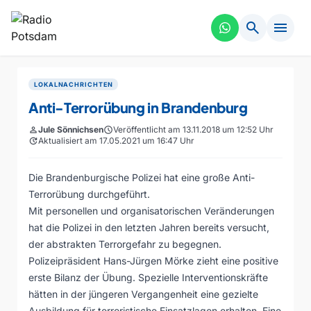
search
menu
LOKALNACHRICHTEN
Anti-Terrorübung in Brandenburg
person
Jule Sönnichsen
schedule
Veröffentlicht am 13.11.2018 um 12:52 Uhr
update
Aktualisiert am 17.05.2021 um 16:47 Uhr
Die Brandenburgische Polizei hat eine große Anti-
Terrorübung durchgeführt.
Mit personellen und organisatorischen Veränderungen
hat die Polizei in den letzten Jahren bereits versucht,
der abstrakten Terrorgefahr zu begegnen.
Polizeipräsident Hans-Jürgen Mörke zieht eine positive
erste Bilanz der Übung. Spezielle Interventionskräfte
hätten in der jüngeren Vergangenheit eine gezielte
Ausbildung für terroristische Einsatzlagen erhalten. Eine