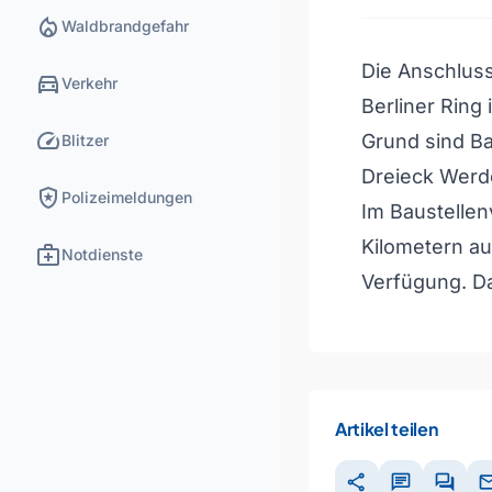
local_fire_department
Waldbrandgefahr
Die Anschluss
directions_car
Verkehr
Berliner Ring 
speed
Grund sind Ba
Blitzer
Dreieck Werde
local_police
Polizeimeldungen
Im Baustellen
Kilometern au
medical_services
Notdienste
Verfügung. D
Artikel teilen
share
chat
forum
ma