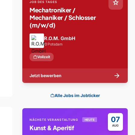
star
JOB DES TAGES
Mechatroniker /
Mechaniker / Schlosser
(m/w/d)
R.O.M. GmbH
Potsdam
location_on
work
Vollzeit
arrow_forward
Jetzt bewerben
Alle Jobs im Jobticker
work
07
NÄCHSTE VERANSTALTUNG
HEUTE
AUG
Kunst & Aperitif