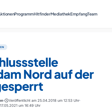
ktionen
Programm
Hitfinder
Mediathek
Empfang
Team
TEN
lussstelle
dam Nord auf der
gesperrt
schedule
en
Veröffentlicht am 25.04.2018 um 12:53 Uhr
m 17.05.2021 um 16:49 Uhr