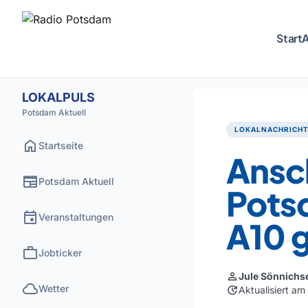
Start
A
LOKALPULS
Potsdam Aktuell
LOKALNACHRICH
home
Startseite
Ansch
newspaper
Potsdam Aktuell
Pots
event
Veranstaltungen
A10 
work
Jobticker
person
Jule Sönnichs
cloud
Wetter
update
Aktualisiert a