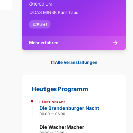
16:00 Uhr
schedule
DAS MINSK Kunsthaus
location_on
confirmation_number
Kunst
arrow_forward
Mehr erfahren
Alle Veranstaltungen
event
Heutiges Programm
LÄUFT GERADE
Die Brandenburger Nacht
00:00 — 06:00
Die WacherMacher
06:00 — 10:00