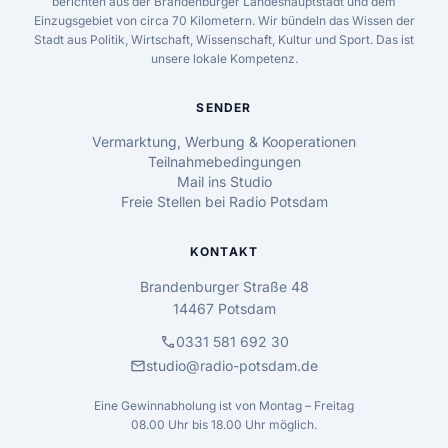
berichten aus der Brandenburger Landeshauptstadt und dem
Einzugsgebiet von circa 70 Kilometern. Wir bündeln das Wissen der
Stadt aus Politik, Wirtschaft, Wissenschaft, Kultur und Sport. Das ist
unsere lokale Kompetenz.
SENDER
Vermarktung, Werbung & Kooperationen
Teilnahmebedingungen
Mail ins Studio
Freie Stellen bei Radio Potsdam
KONTAKT
Brandenburger Straße 48
14467 Potsdam
call
0331 581 692 30
mail
studio@radio-potsdam.de
Eine Gewinnabholung ist von Montag – Freitag
08.00 Uhr bis 18.00 Uhr möglich.