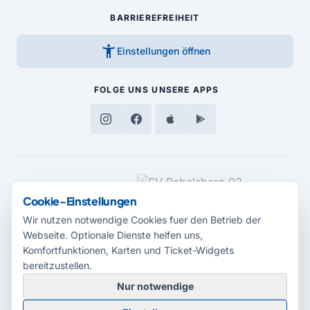
BARRIEREFREIHEIT
accessibility_new
Einstellungen öffnen
FOLGE UNS
UNSERE APPS
MEDIENPARTNER
Cookie-Einstellungen
Wir nutzen notwendige Cookies fuer den Betrieb der
Webseite. Optionale Dienste helfen uns,
Komfortfunktionen, Karten und Ticket-Widgets
bereitzustellen.
Nur notwendige
© 2026 Radio Potsdam. Webseite entwickelt durch die
Medienagentur