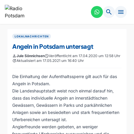
search
menu
LOKALNACHRICHTEN
Angeln in Potsdam untersagt
person
Jule Sönnichsen
schedule
Veröffentlicht am 17.04.2020 um 12:58 Uhr
update
Aktualisiert am 17.05.2021 um 16:40 Uhr
Die Einhaltung der Aufenthaltssperre gilt auch für das
Angeln in Potsdam.
Die Landeshauptstadt weist noch einmal darauf hin,
dass das individuelle Angeln an innerstädtischen
Gewässern, Gewässern in Parks und parkähnlichen
Anlagen sowie an besiedelten und stark frequentierten
Uferbereichen untersagt ist.
Anglerfreunde werden gebeten, an weniger
frequentierte Uferbereiche auszuweichen und die