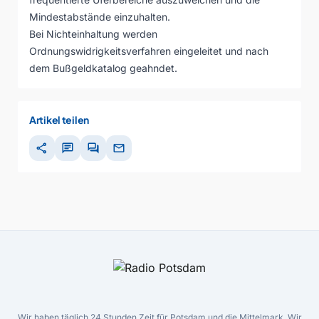
Mindestabstände einzuhalten.
Bei Nichteinhaltung werden
Ordnungswidrigkeitsverfahren eingeleitet und nach
dem Bußgeldkatalog geahndet.
Artikel teilen
share
chat
forum
mail
Wir haben täglich 24 Stunden Zeit für Potsdam und die Mittelmark. Wir