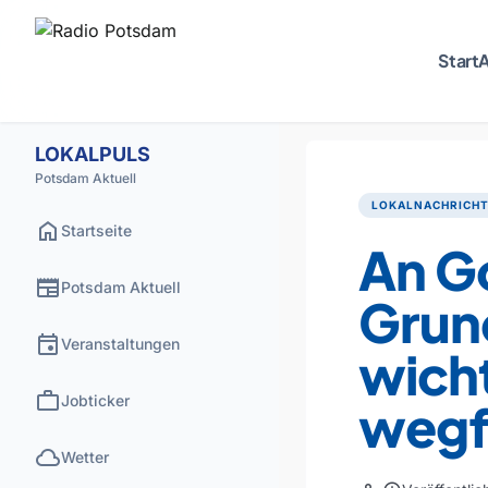
Start
A
LOKALPULS
Potsdam Aktuell
LOKALNACHRICH
home
Startseite
An G
newspaper
Potsdam Aktuell
Grun
event
Veranstaltungen
wicht
work
Jobticker
wegf
cloud
Wetter