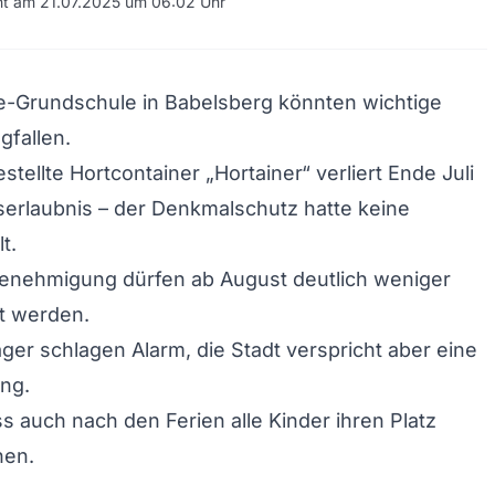
cht am 21.07.2025 um 06:02 Uhr
e-Grundschule in Babelsberg könnten wichtige
gfallen.
stellte Hortcontainer „Hortainer“ verliert Ende Juli
serlaubnis – der Denkmalschutz hatte keine
t.
enehmigung dürfen ab August deutlich weniger
t werden.
äger schlagen Alarm, die Stadt verspricht aber eine
ng.
ass auch nach den Ferien alle Kinder ihren Platz
nen.