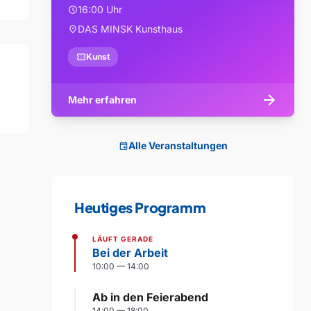
16:00 Uhr
schedule
DAS MINSK Kunsthaus
location_on
confirmation_number
Kunst
arrow_forward
Mehr erfahren
Alle Veranstaltungen
event
Heutiges Programm
LÄUFT GERADE
Bei der Arbeit
10:00 — 14:00
Ab in den Feierabend
14:00 — 18:00