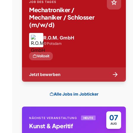
star
JOB DES TAGES
Mechatroniker /
Mechaniker / Schlosser
(m/w/d)
R.O.M. GmbH
Potsdam
location_on
work
Vollzeit
arrow_forward
Jetzt bewerben
Alle Jobs im Jobticker
work
07
NÄCHSTE VERANSTALTUNG
HEUTE
AUG
Kunst & Aperitif