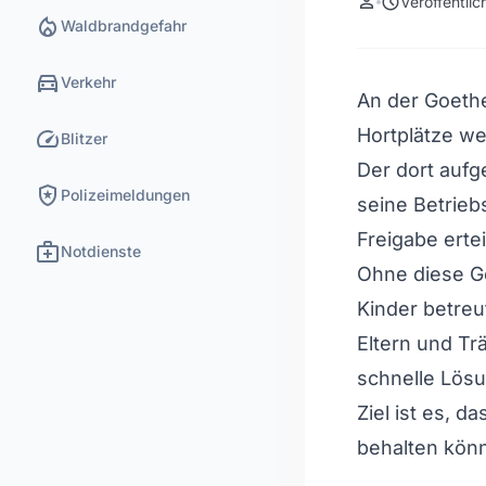
person
schedule
Veröffentli
local_fire_department
Waldbrandgefahr
directions_car
Verkehr
An der Goeth
speed
Hortplätze we
Blitzer
Der dort aufge
local_police
Polizeimeldungen
seine Betrieb
Freigabe erteil
medical_services
Notdienste
Ohne diese G
Kinder betreu
Eltern und Tr
schnelle Lösu
Ziel ist es, d
behalten kön