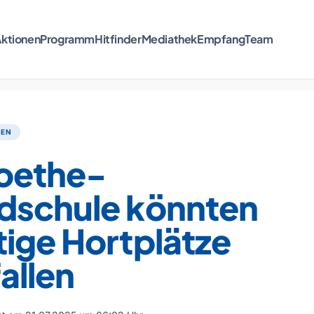
ktionen
Programm
Hitfinder
Mediathek
Empfang
Team
TEN
oethe-
dschule könnten
ige Hortplätze
allen