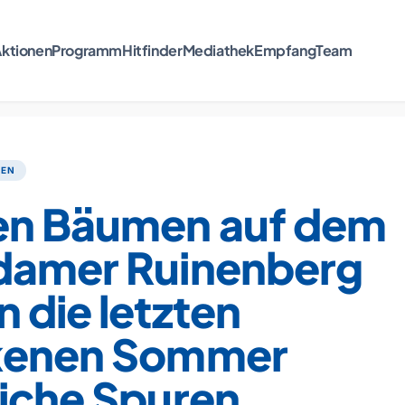
ktionen
Programm
Hitfinder
Mediathek
Empfang
Team
TEN
en Bäumen auf dem
damer Ruinenberg
 die letzten
kenen Sommer
liche Spuren