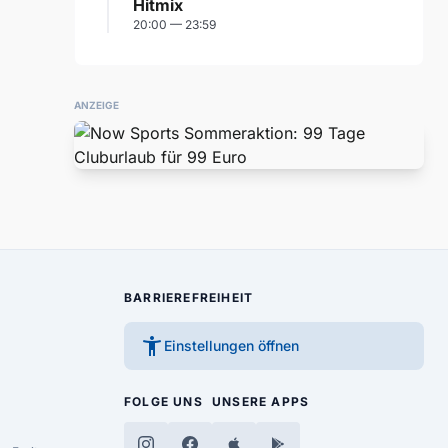
Hitmix
20:00 — 23:59
ANZEIGE
BARRIEREFREIHEIT
accessibility_new
Einstellungen öffnen
FOLGE UNS
UNSERE APPS