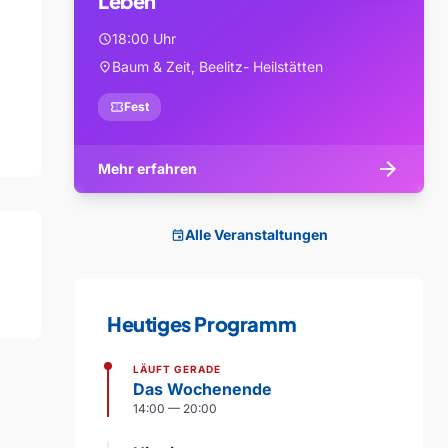
Leben
18:00 Uhr
schedule
Baum & Zeit, Beelitz- Heilstätten
location_on
confirmation_number
Fest
arrow_forward
Mehr erfahren
Alle Veranstaltungen
event
Heutiges Programm
LÄUFT GERADE
Das Wochenende
14:00 — 20:00