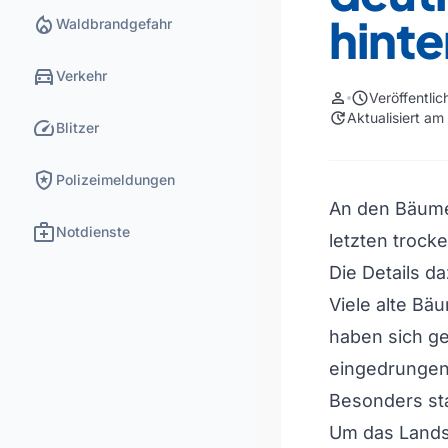
hinte
local_fire_department
Waldbrandgefahr
directions_car
Verkehr
person
schedule
Veröffentli
update
Aktualisiert a
speed
Blitzer
local_police
Polizeimeldungen
An den Bäume
medical_services
Notdienste
letzten trock
Die Details d
Viele alte B
haben sich ge
eingedrungen, 
Besonders sta
Um das Lands