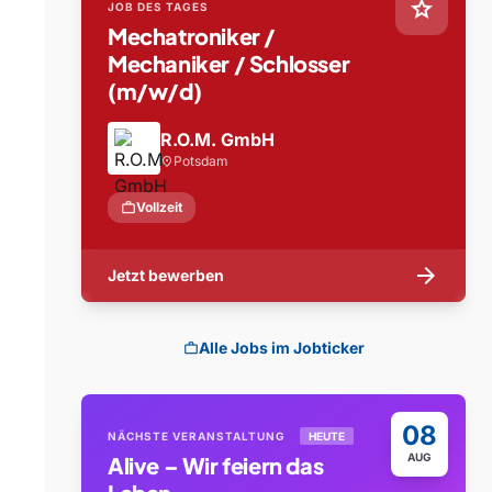
star
JOB DES TAGES
Mechatroniker /
Mechaniker / Schlosser
(m/w/d)
R.O.M. GmbH
Potsdam
location_on
work
Vollzeit
arrow_forward
Jetzt bewerben
Alle Jobs im Jobticker
work
08
NÄCHSTE VERANSTALTUNG
HEUTE
AUG
Alive – Wir feiern das