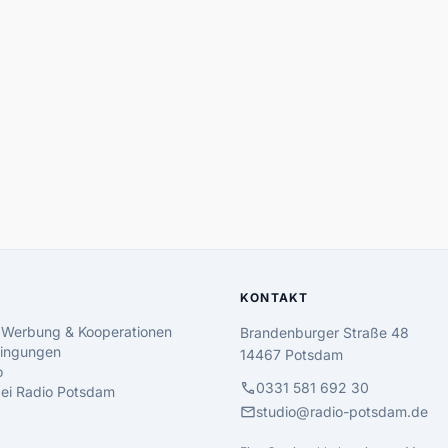
KONTAKT
 Werbung & Kooperationen
Brandenburger Straße 48
ingungen
14467 Potsdam
o
call
0331 581 692 30
 bei Radio Potsdam
mail
studio@radio-potsdam.de