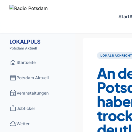
Start
A
LOKALPULS
Potsdam Aktuell
LOKALNACHRICH
home
Startseite
An d
newspaper
Potsdam Aktuell
Pots
event
Veranstaltungen
haben
work
Jobticker
troc
cloud
deut
Wetter