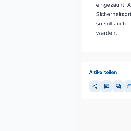
eingezäunt. A
Sicherheitsgr
so soll auch
werden.
Artikel teilen
share
chat
forum
ma