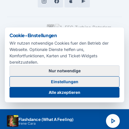
MEDIENPARTNER
Cookie-Einstellungen
Wir nutzen notwendige Cookies fuer den Betrieb der
Webseite. Optionale Dienste helfen uns,
Komfortfunktionen, Karten und Ticket-Widgets
bereitzustellen.
Nur notwendige
© 2026 Radio Potsdam. Webseite entwickelt durch die
Medienagentur
Einstellungen
Babelsberg
Barrierefreiheitserklärung
AGB
Datenschutz
Impressum
Alle akzeptieren
Cookie-Einstellungen
play_arrow
Flashdance (What A Feeling)
Irene Cara