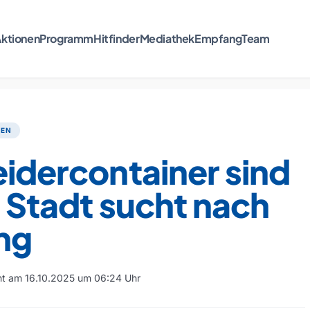
ktionen
Programm
Hitfinder
Mediathek
Empfang
Team
TEN
eidercontainer sind
– Stadt sucht nach
ng
cht am 16.10.2025 um 06:24 Uhr