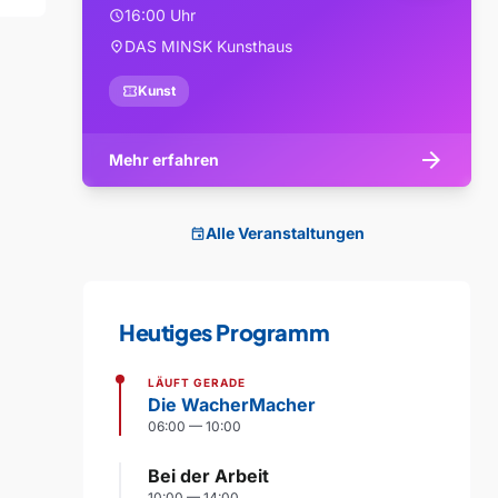
16:00 Uhr
schedule
DAS MINSK Kunsthaus
location_on
confirmation_number
Kunst
arrow_forward
Mehr erfahren
Alle Veranstaltungen
event
Heutiges Programm
LÄUFT GERADE
Die WacherMacher
06:00 — 10:00
Bei der Arbeit
10:00 — 14:00