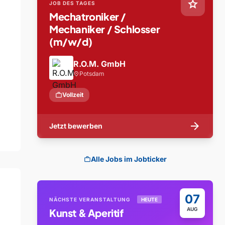
star
JOB DES TAGES
Mechatroniker /
Mechaniker / Schlosser
(m/w/d)
R.O.M. GmbH
Potsdam
location_on
work
Vollzeit
arrow_forward
Jetzt bewerben
Alle Jobs im Jobticker
work
07
NÄCHSTE VERANSTALTUNG
HEUTE
AUG
Kunst & Aperitif