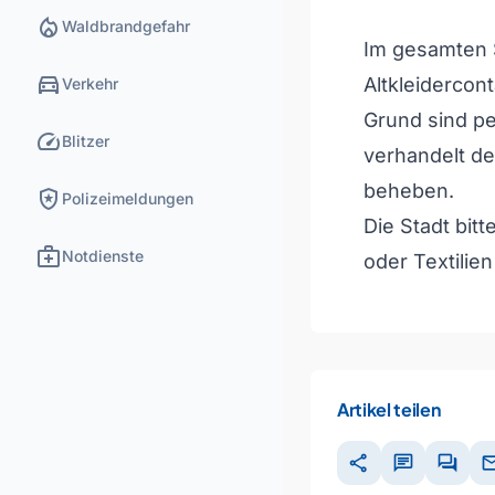
local_fire_department
Waldbrandgefahr
Im gesamten S
directions_car
Altkleidercon
Verkehr
Grund sind p
speed
Blitzer
verhandelt der
beheben.
local_police
Polizeimeldungen
Die Stadt bitt
medical_services
Notdienste
oder Textilie
Artikel teilen
share
chat
forum
ma