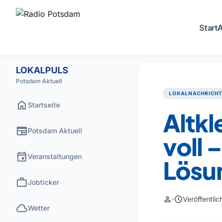
Start
A
LOKALPULS
Potsdam Aktuell
LOKALNACHRICH
home
Startseite
Altkl
newspaper
Potsdam Aktuell
voll 
event
Veranstaltungen
Lösu
work
Jobticker
person
schedule
Veröffentli
cloud
Wetter