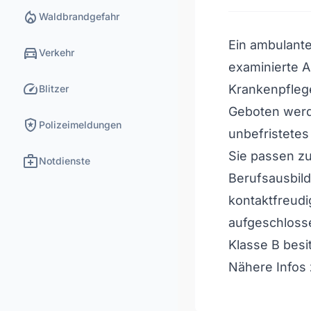
local_fire_department
Waldbrandgefahr
Ein ambulante
directions_car
Verkehr
examinierte A
speed
Krankenpflege
Blitzer
Geboten werde
local_police
Polizeimeldungen
unbefristetes 
Sie passen z
medical_services
Notdienste
Berufsausbil
kontaktfreud
aufgeschlosse
Klasse B besi
Nähere Infos 