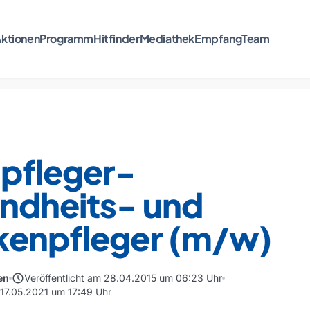
ktionen
Programm
Hitfinder
Mediathek
Empfang
Team
npfleger-
ndheits- und
kenpfleger (m/w)
schedule
en
Veröffentlicht am 28.04.2015 um 06:23 Uhr
 17.05.2021 um 17:49 Uhr