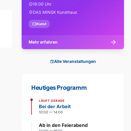
16:00 Uhr
schedule
DAS MINSK Kunsthaus
location_on
confirmation_number
Kunst
arrow_forward
Mehr erfahren
Alle Veranstaltungen
event
Heutiges Programm
LÄUFT GERADE
Bei der Arbeit
10:00 — 14:00
Ab in den Feierabend
14:00 — 18:00