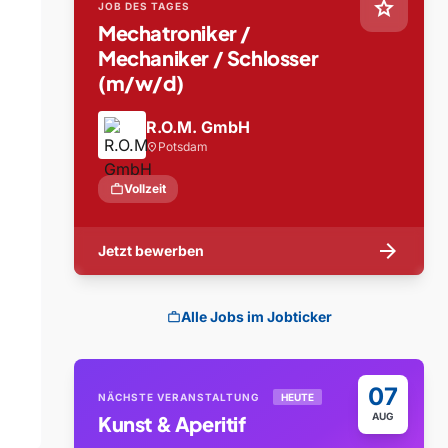
star
JOB DES TAGES
Mechatroniker /
Mechaniker / Schlosser
(m/w/d)
R.O.M. GmbH
Potsdam
location_on
work
Vollzeit
arrow_forward
Jetzt bewerben
Alle Jobs im Jobticker
work
07
NÄCHSTE VERANSTALTUNG
HEUTE
AUG
Kunst & Aperitif