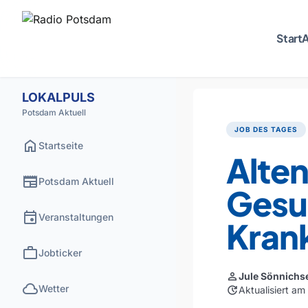
Start
A
LOKALPULS
Potsdam Aktuell
JOB DES TAGES
home
Startseite
Alte
newspaper
Potsdam Aktuell
Gesu
event
Veranstaltungen
Kran
work
Jobticker
person
Jule Sönnichs
cloud
Wetter
update
Aktualisiert am