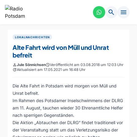
search
menu
LOKALNACHRICHTEN
Alte Fahrt wird von Müll und Unrat
befreit
person
Jule Sönnichsen
schedule
Veröffentlicht am 03.08.2018 um 12:03 Uhr
update
Aktualisiert am 17.05.2021 um 16:48 Uhr
Die Alte Fahrt in Potsdam wird morgen von Müll und
Unrat befreit.
Im Rahmen des Potsdamer Inselschwimmens der DLRG
am 11. August, tauchen wieder 30 Ehrenamtliche Helfer
nach sperrigen Gegenständen.
Die Aktion „Abtauchen der DLRG“ findet traditionell vor
der Veranstaltung statt um das Verletzungsrisiko der