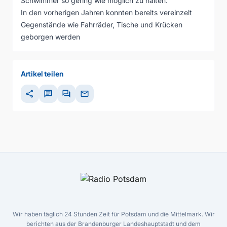
Schwimmer so gering wie möglich zu halten.
In den vorherigen Jahren konnten bereits vereinzelt
Gegenstände wie Fahrräder, Tische und Krücken
geborgen werden
Artikel teilen
share
chat
forum
mail
Wir haben täglich 24 Stunden Zeit für Potsdam und die Mittelmark. Wir
berichten aus der Brandenburger Landeshauptstadt und dem